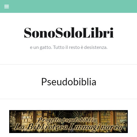
Skip
Mobile
to
menu
content
SonoSoloLibri
e un gatto. Tutto il resto è desistenza.
Pseudobiblia