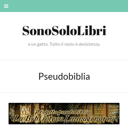
Skip
Mobile
to
menu
content
SonoSoloLibri
e un gatto. Tutto il resto è desistenza.
Pseudobiblia