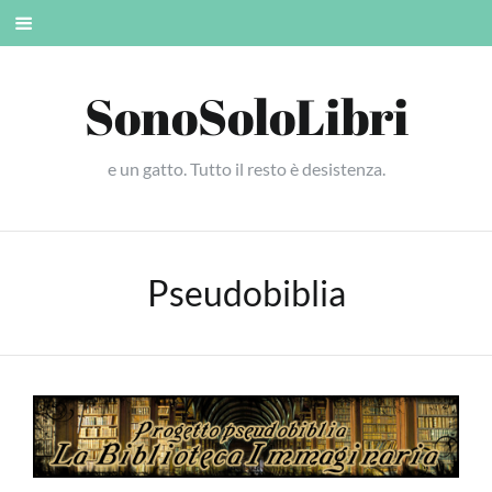
Skip
Mobile
to
menu
content
SonoSoloLibri
e un gatto. Tutto il resto è desistenza.
Pseudobiblia