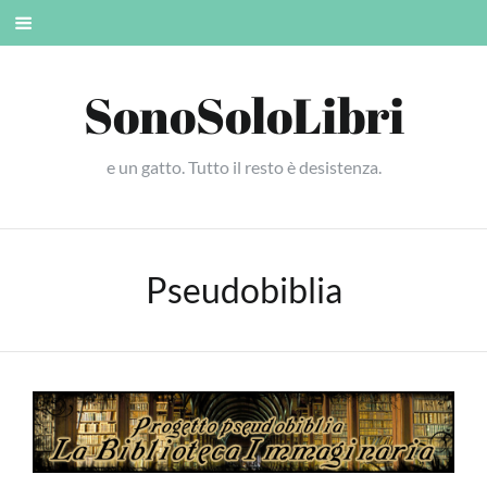
Skip
Mobile
to
menu
content
SonoSoloLibri
e un gatto. Tutto il resto è desistenza.
Pseudobiblia