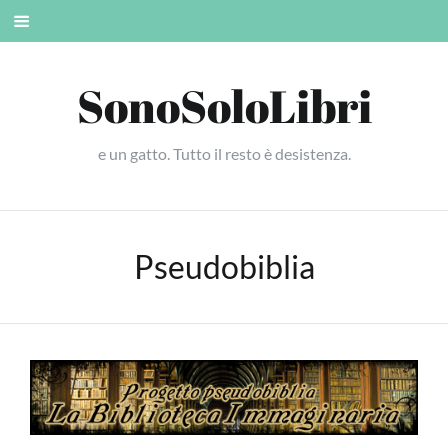
Skip
Mobile
to
menu
content
SonoSoloLibri
e un gatto. Tutto il resto è desistenza.
Pseudobiblia