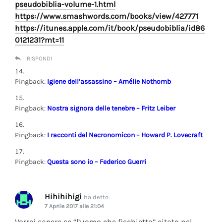
pseudobiblia-volume-1.html
https://www.smashwords.com/books/view/427771
https://itunes.apple.com/it/book/pseudobiblia/id86
0121231?mt=11
RISPONDI
Pingback:
Igiene dell’assassino – Amélie Nothomb
Pingback:
Nostra signora delle tenebre – Fritz Leiber
Pingback:
I racconti del Necronomicon – Howard P. Lovecraft
Pingback:
Questa sono io – Federico Guerri
Hihihihigi
ha detto:
7 Aprile 2017 alle 21:04
Vorrei sapere se “l’uomo che fischietta” citato nel