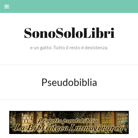
Skip
Mobile
to
menu
content
SonoSoloLibri
e un gatto. Tutto il resto è desistenza.
Pseudobiblia