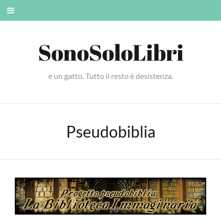
Skip
Mobile
to
menu
content
SonoSoloLibri
e un gatto. Tutto il resto è desistenza.
Pseudobiblia