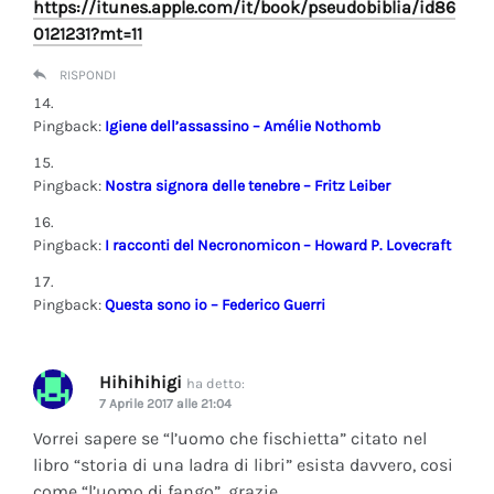
https://itunes.apple.com/it/book/pseudobiblia/id86
0121231?mt=11
RISPONDI
Pingback:
Igiene dell’assassino – Amélie Nothomb
Pingback:
Nostra signora delle tenebre – Fritz Leiber
Pingback:
I racconti del Necronomicon – Howard P. Lovecraft
Pingback:
Questa sono io – Federico Guerri
Hihihihigi
ha detto:
7 Aprile 2017 alle 21:04
Vorrei sapere se “l’uomo che fischietta” citato nel
libro “storia di una ladra di libri” esista davvero, cosi
come “l’uomo di fango”, grazie