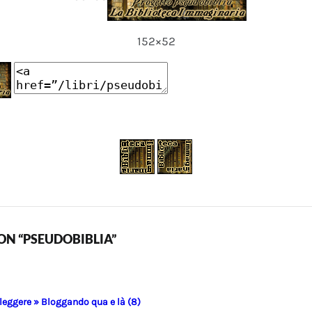
152×52
N “PSEUDOBIBLIA”
 leggere » Bloggando qua e là (8)