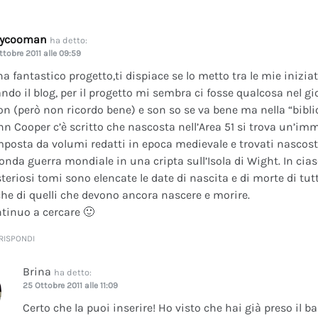
dycooman
ha detto:
ttobre 2011 alle 09:59
na fantastico progetto,ti dispiace se lo metto tra le mie inizi
ando il blog, per il progetto mi sembra ci fosse qualcosa nel gi
on (però non ricordo bene) e son so se va bene ma nella “bibli
nn Cooper c’è scritto che nascosta nell’Area 51 si trova un’im
posta da volumi redatti in epoca medievale e trovati nascosti 
onda guerra mondiale in una cripta sull’Isola di Wight. In cia
teriosi tomi sono elencate le date di nascita e di morte di tutt
he di quelli che devono ancora nascere e morire.
tinuo a cercare 🙂
RISPONDI
Brina
ha detto:
25 Ottobre 2011 alle 11:09
Certo che la puoi inserire! Ho visto che hai già preso il b