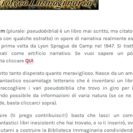
um
(plurale:
pseudobiblia
) è un libro mai scritto, ma citat
ra con qualche estratto) in opere di narrativa realmente es
a prima volta da Lyon Sprague de Camp nel 1947. Si tratt
eati come artificio narrativo. Se vuoi sapere un pò
ta cliccare
QUI
.
tto tanto disperato quanto meraviglioso. Nasce da un amor
fantastico escamotage letterario che è inventarsi un lib
raccogliere i vari pseudobiblia che trovo in giro per i
do possibile da informazioni di varia natura (se ce ne s
de, basta cliccarci sopra).
uire (ti prego contribuisci!!) basta che lasci un co
tastici libri inesistenti che hai trovato, e io li inserirò,
 Aiutami a costruire la Biblioteca Immaginaria condividendo