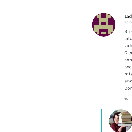
La
25 O
Bri
cit
zaf
Gle
com
sec
mis
anc
Con