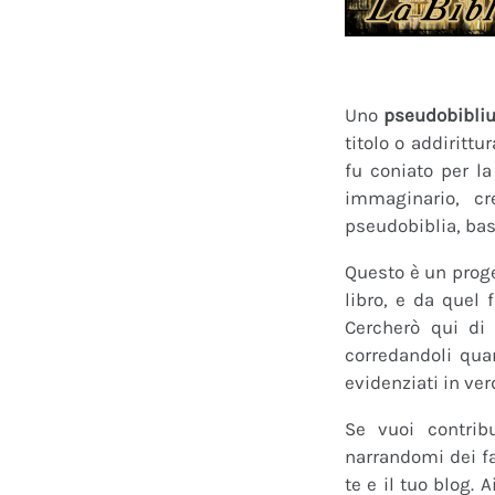
Uno
pseudobibli
titolo o addirittu
fu coniato per l
immaginario, cr
pseudobiblia, bas
Questo è un proge
libro, e da quel 
Cercherò qui di 
corredandoli quan
evidenziati in ver
Se vuoi contrib
narrandomi dei fan
te e il tuo blog.