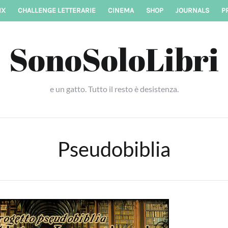
IX
CHALLENGE LETTERARIE
CINEMA
SHOP
JOURNALS
P
SonoSoloLibri
e un gatto. Tutto il resto è desistenza.
Pseudobiblia