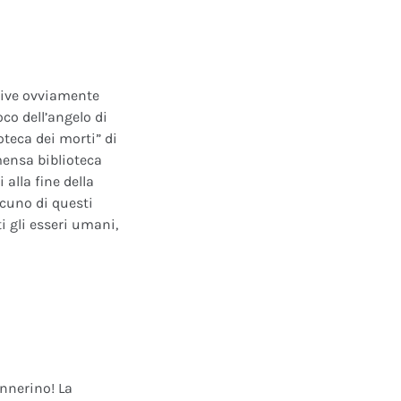
ative ovviamente
oco dell’angelo di
oteca dei morti” di
mensa biblioteca
alla fine della
scuno di questi
i gli esseri umani,
annerino! La