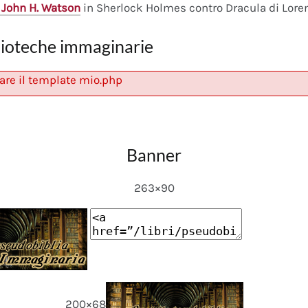
 John H. Watson
in Sherlock Holmes contro Dracula di Lore
lioteche immaginarie
are il template mio.php
Banner
263×90
200×68