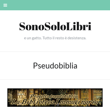
Skip
Mobile
to
menu
content
SonoSoloLibri
e un gatto. Tutto il resto è desistenza.
Pseudobiblia