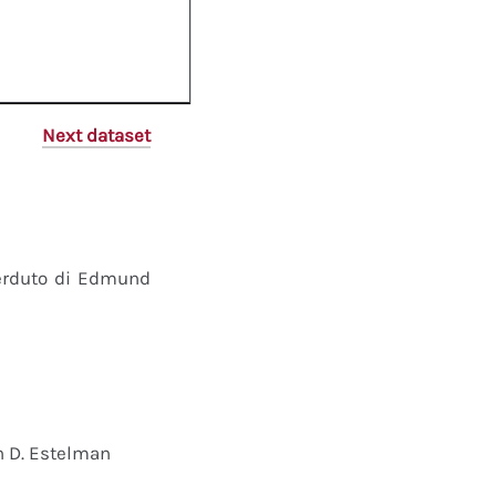
Next dataset
perduto di Edmund
n D. Estelman