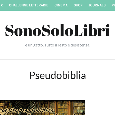
IX
CHALLENGE LETTERARIE
CINEMA
SHOP
JOURNALS
P
SonoSoloLibri
e un gatto. Tutto il resto è desistenza.
Pseudobiblia