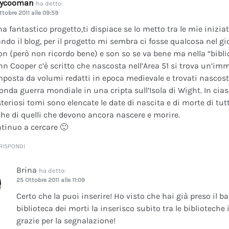
dycooman
ha detto:
ttobre 2011 alle 09:59
na fantastico progetto,ti dispiace se lo metto tra le mie inizi
ando il blog, per il progetto mi sembra ci fosse qualcosa nel gi
on (però non ricordo bene) e son so se va bene ma nella “bibli
nn Cooper c’è scritto che nascosta nell’Area 51 si trova un’im
posta da volumi redatti in epoca medievale e trovati nascosti 
onda guerra mondiale in una cripta sull’Isola di Wight. In cia
teriosi tomi sono elencate le date di nascita e di morte di tutt
he di quelli che devono ancora nascere e morire.
tinuo a cercare 🙂
RISPONDI
Brina
ha detto:
25 Ottobre 2011 alle 11:09
Certo che la puoi inserire! Ho visto che hai già preso il b
biblioteca dei morti la inserisco subito tra le bibliotech
grazie per la segnalazione!