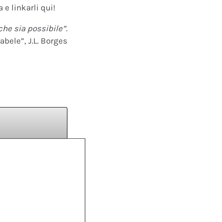
 e linkarli qui!
che sia possibile”.
abele”, J.L. Borges