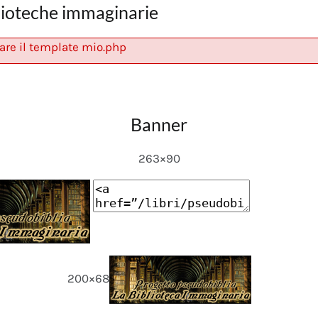
lioteche immaginarie
are il template mio.php
Banner
263×90
200×68