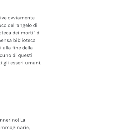
ative ovviamente
oco dell’angelo di
oteca dei morti” di
mensa biblioteca
alla fine della
scuno di questi
i gli esseri umani,
annerino! La
e immaginarie,