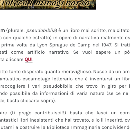
um
(plurale:
pseudobiblia
) è un libro mai scritto, ma citat
ra con qualche estratto) in opere di narrativa realmente es
a prima volta da Lyon Sprague de Camp nel 1947. Si tratt
eati come artificio narrativo. Se vuoi sapere un pò
ta cliccare
QUI
.
tto tanto disperato quanto meraviglioso. Nasce da un amor
fantastico escamotage letterario che è inventarsi un lib
raccogliere i vari pseudobiblia che trovo in giro per i
do possibile da informazioni di varia natura (se ce ne s
de, basta cliccarci sopra).
uire (ti prego contribuisci!!) basta che lasci un co
tastici libri inesistenti che hai trovato, e io li inserirò,
 Aiutami a costruire la Biblioteca Immaginaria condividendo