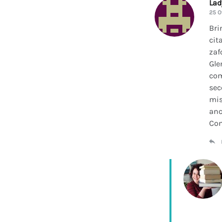
La
25 O
Bri
cit
zaf
Gle
com
sec
mis
anc
Con