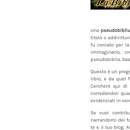
Uno
pseudobibli
titolo o addirittu
fu coniato per l
immaginario, cr
pseudobiblia, bas
Questo è un proge
libro, e da quel 
Cercherò qui di 
corredandoli quan
evidenziati in ver
Se vuoi contrib
narrandomi dei fan
te e il tuo blog.