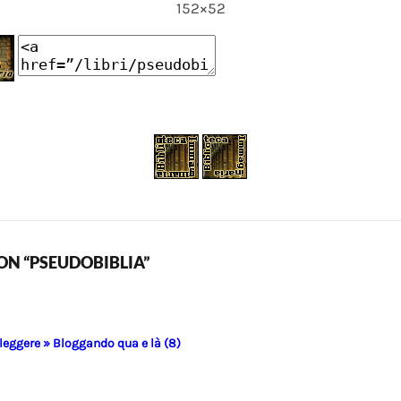
152×52
N “PSEUDOBIBLIA”
 leggere » Bloggando qua e là (8)