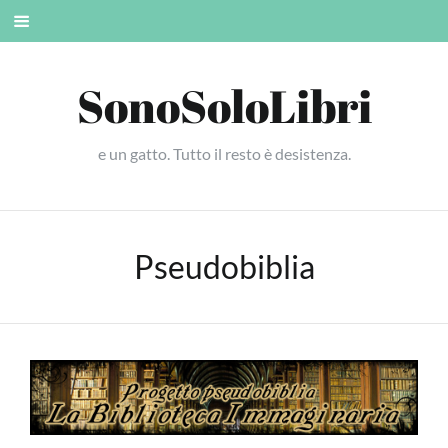
Skip
Mobile
to
menu
content
SonoSoloLibri
e un gatto. Tutto il resto è desistenza.
Pseudobiblia