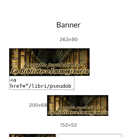
Banner
263×90
200×68
152×52