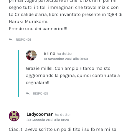
prima! Voglio partecipare anche io! D’ora in poi mi
segno tutti i titoli immaginari che trovo! Inizio con
La Crisalide d’aria
, libro inventato presente in 1Q84 di
Haruki Murakami.
Prendo uno dei bannerini!!!
RISPONDI
Brina
ha detto:
19 Novembre 2012 alle 01:40
Grazie mille!! Con ampio ritardo ma sto
aggiornando la pagina, quindi continuate a
segnalare!!
RISPONDI
Ladycooman
ha detto:
30 Gennaio 2013 alle 19:20
Ciao, ti avevo scritto un po di titoli su fb ma mi sa