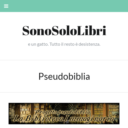
Skip
Mobile
to
menu
content
SonoSoloLibri
e un gatto. Tutto il resto è desistenza.
Pseudobiblia