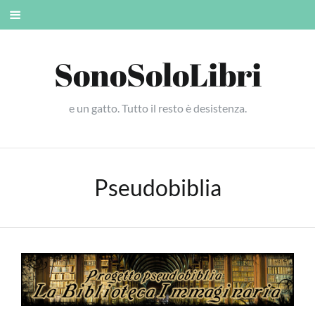
Skip
Mobile
to
menu
content
SonoSoloLibri
e un gatto. Tutto il resto è desistenza.
Pseudobiblia