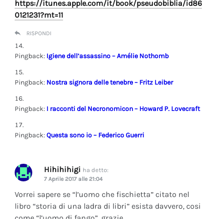
https://itunes.apple.com/it/book/pseudobiblia/id86
0121231?mt=11
RISPONDI
Pingback:
Igiene dell’assassino – Amélie Nothomb
Pingback:
Nostra signora delle tenebre – Fritz Leiber
Pingback:
I racconti del Necronomicon – Howard P. Lovecraft
Pingback:
Questa sono io – Federico Guerri
Hihihihigi
ha detto:
7 Aprile 2017 alle 21:04
Vorrei sapere se “l’uomo che fischietta” citato nel
libro “storia di una ladra di libri” esista davvero, cosi
come “l’uomo di fango”, grazie