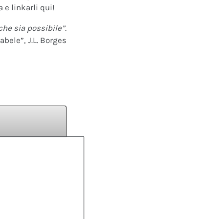
 e linkarli qui!
che sia possibile”.
abele”, J.L. Borges