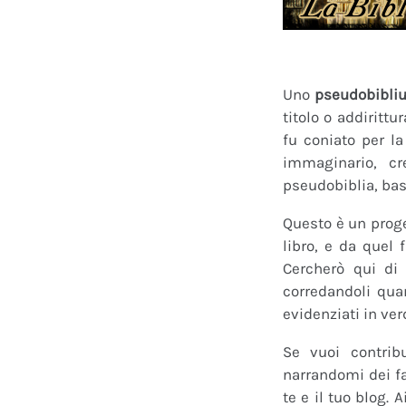
Uno
pseudobibli
titolo o addirittu
fu coniato per l
immaginario, cr
pseudobiblia, bas
Questo è un proge
libro, e da quel 
Cercherò qui di 
corredandoli quan
evidenziati in ver
Se vuoi contrib
narrandomi dei fan
te e il tuo blog.