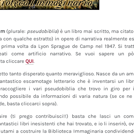
um
(plurale:
pseudobiblia
) è un libro mai scritto, ma citat
ra con qualche estratto) in opere di narrativa realmente es
a prima volta da Lyon Sprague de Camp nel 1947. Si tratt
eati come artificio narrativo. Se vuoi sapere un pò
ta cliccare
QUI
.
tto tanto disperato quanto meraviglioso. Nasce da un amor
fantastico escamotage letterario che è inventarsi un lib
raccogliere i vari pseudobiblia che trovo in giro per i
do possibile da informazioni di varia natura (se ce ne s
de, basta cliccarci sopra).
uire (ti prego contribuisci!!) basta che lasci un co
tastici libri inesistenti che hai trovato, e io li inserirò,
 Aiutami a costruire la Biblioteca Immaginaria condividendo