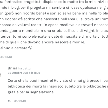
na fantastico progetto,ti dispiace se lo metto tra le mie inizi
ando il blog, per il progetto mi sembra ci fosse qualcosa nel gi
on (però non ricordo bene) e son so se va bene ma nella “bibli
nn Cooper c’è scritto che nascosta nell’Area 51 si trova un’im
posta da volumi redatti in epoca medievale e trovati nascosti 
onda guerra mondiale in una cripta sull’Isola di Wight. In cia
teriosi tomi sono elencate le date di nascita e di morte di tutt
he di quelli che devono ancora nascere e morire.
tinuo a cercare 🙂
RISPONDI
Brina
ha detto:
25 Ottobre 2011 alle 11:09
Certo che la puoi inserire! Ho visto che hai già preso il b
biblioteca dei morti la inserisco subito tra le bibliotech
grazie per la segnalazione!
RISPONDI