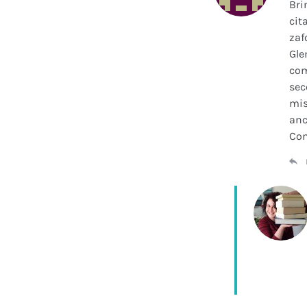
Bri
cit
zaf
Gle
com
sec
mis
anc
Con