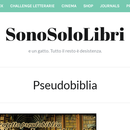
IX
CHALLENGE LETTERARIE
CINEMA
SHOP
JOURNALS
P
SonoSoloLibri
e un gatto. Tutto il resto è desistenza.
Pseudobiblia