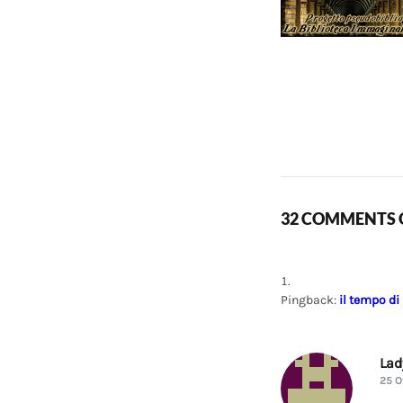
32 COMMENTS O
Pingback:
il tempo di
La
25 O