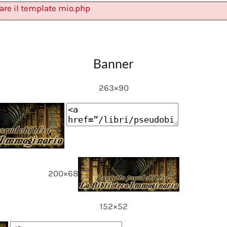
are il template mio.php
Banner
263×90
200×68
152×52