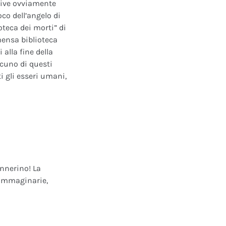
ative ovviamente
oco dell’angelo di
oteca dei morti” di
mensa biblioteca
alla fine della
scuno di questi
i gli esseri umani,
annerino! La
e immaginarie,