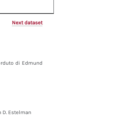
Next dataset
perduto di Edmund
n D. Estelman