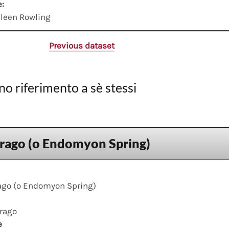
e:
leen Rowling
Previous dataset
no riferimento a sè stessi
drago (o Endomyon Spring)
rago (o Endomyon Spring)
drago
e