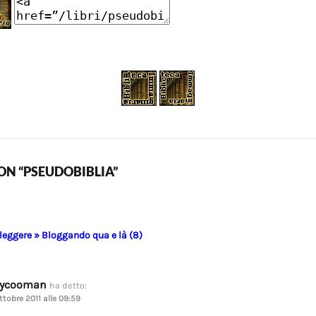
N “PSEUDOBIBLIA”
 leggere » Bloggando qua e là (8)
dycooman
ha detto:
ttobre 2011 alle 09:59