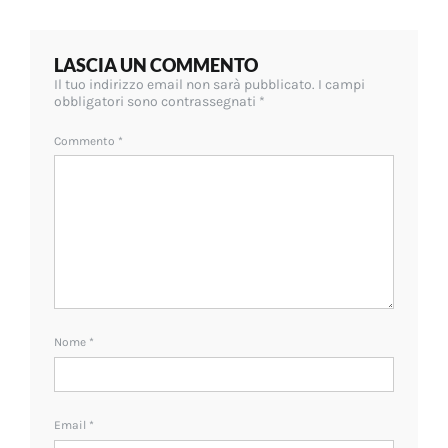
LASCIA UN COMMENTO
Il tuo indirizzo email non sarà pubblicato.
I campi
obbligatori sono contrassegnati
*
Commento
*
Nome
*
Email
*