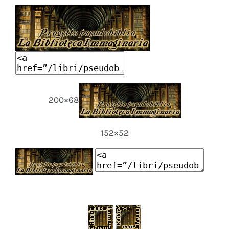
200×68
152×52