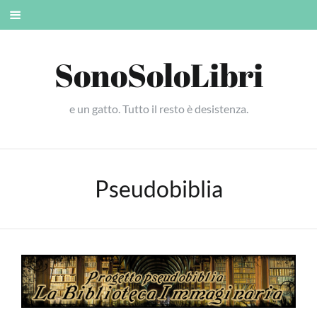
Skip
Mobile
to
menu
content
SonoSoloLibri
e un gatto. Tutto il resto è desistenza.
Pseudobiblia