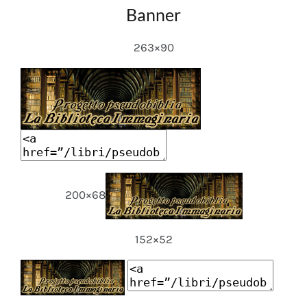
Banner
263×90
200×68
152×52