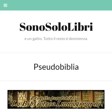
Skip
Mobile
to
menu
content
SonoSoloLibri
e un gatto. Tutto il resto è desistenza.
Pseudobiblia