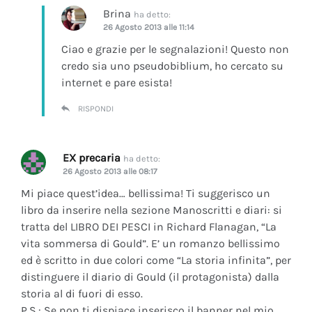
Brina
ha detto:
26 Agosto 2013 alle 11:14
Ciao e grazie per le segnalazioni! Questo non
credo sia uno pseudobiblium, ho cercato su
internet e pare esista!
RISPONDI
EX precaria
ha detto:
26 Agosto 2013 alle 08:17
Mi piace quest’idea… bellissima! Ti suggerisco un
libro da inserire nella sezione Manoscritti e diari: si
tratta del LIBRO DEI PESCI in Richard Flanagan, “La
vita sommersa di Gould”. E’ un romanzo bellissimo
ed è scritto in due colori come “La storia infinita”, per
distinguere il diario di Gould (il protagonista) dalla
storia al di fuori di esso.
P.S.: Se non ti dispiace inserisco il banner nel mio