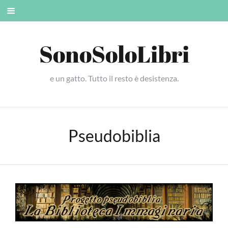
Skip
Mobile
to
menu
content
SonoSoloLibri
e un gatto. Tutto il resto è desistenza.
Pseudobiblia