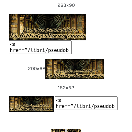
263×90
200×68
152×52