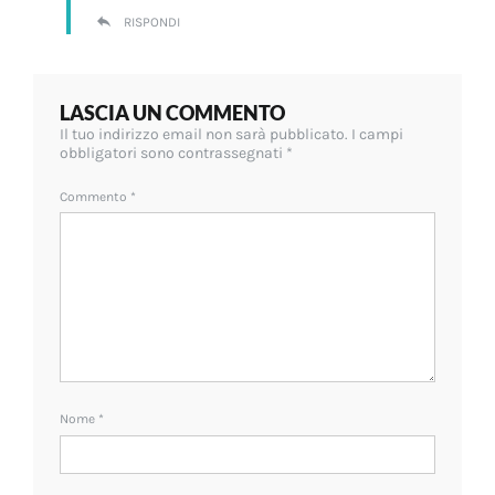
RISPONDI
LASCIA UN COMMENTO
Il tuo indirizzo email non sarà pubblicato.
I campi
obbligatori sono contrassegnati
*
Commento
*
Nome
*