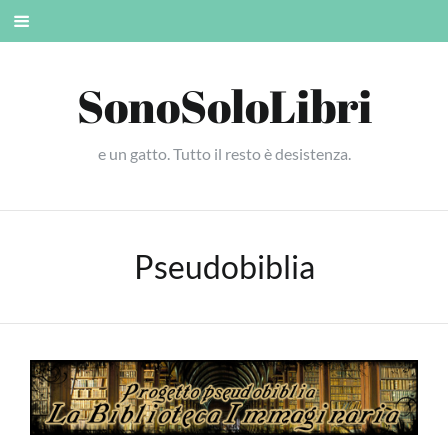
Skip
Mobile
to
menu
content
SonoSoloLibri
e un gatto. Tutto il resto è desistenza.
Pseudobiblia