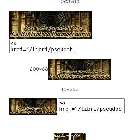
263×90
200×68
152×52