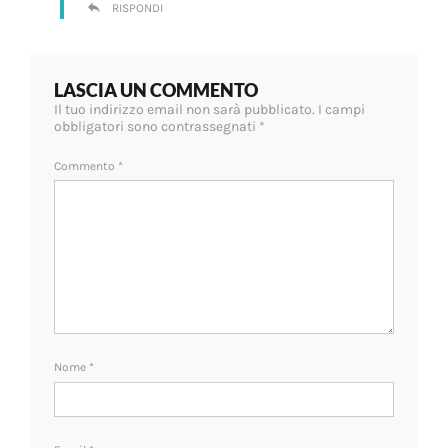
RISPONDI
LASCIA UN COMMENTO
Il tuo indirizzo email non sarà pubblicato.
I campi
obbligatori sono contrassegnati
*
Commento
*
Nome
*