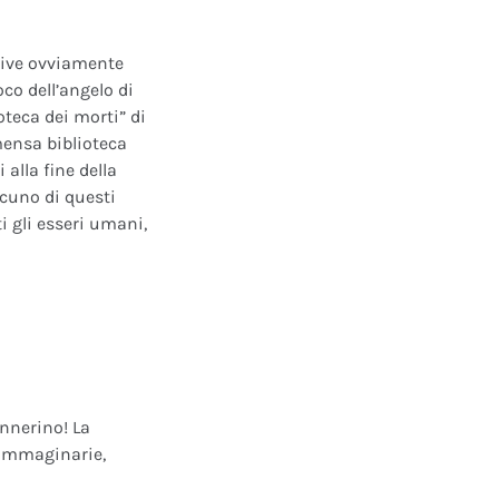
ative ovviamente
oco dell’angelo di
oteca dei morti” di
mensa biblioteca
alla fine della
scuno di questi
i gli esseri umani,
annerino! La
e immaginarie,