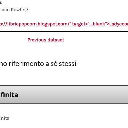
e:
leen Rowling
tp://libriepopcorn.blogspot.com/" target="_blank">Ladyco
Previous dataset
no riferimento a sè stessi
nfinita
inita