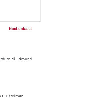
Next dataset
perduto di Edmund
n D. Estelman