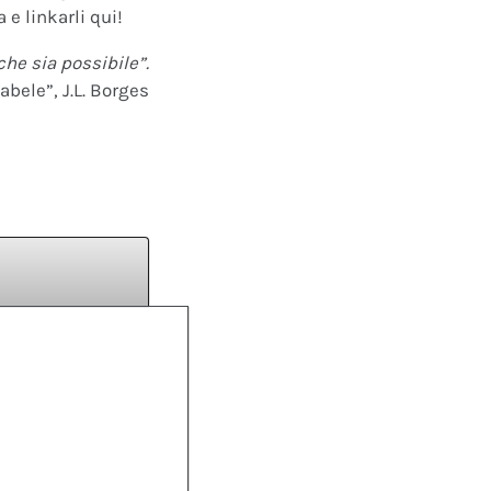
 e linkarli qui!
che sia possibile”.
abele”, J.L. Borges