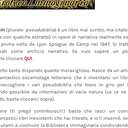
um
(plurale:
pseudobiblia
) è un libro mai scritto, ma citat
ra con qualche estratto) in opere di narrativa realmente es
a prima volta da Lyon Sprague de Camp nel 1947. Si tratt
eati come artificio narrativo. Se vuoi sapere un pò
ta cliccare
QUI
.
tto tanto disperato quanto meraviglioso. Nasce da un amor
fantastico escamotage letterario che è inventarsi un lib
raccogliere i vari pseudobiblia che trovo in giro per i
do possibile da informazioni di varia natura (se ce ne s
de, basta cliccarci sopra).
uire (ti prego contribuisci!!) basta che lasci un co
tastici libri inesistenti che hai trovato, e io li inserirò,
 Aiutami a costruire la Biblioteca Immaginaria condividendo