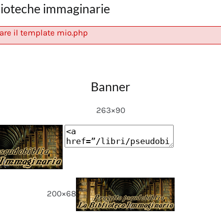
lioteche immaginarie
are il template mio.php
Banner
263×90
200×68