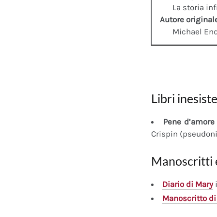
La storia inf
Autore original
Michael En
Libri inesiste
Pene d’amore 
Crispin (pseudon
Manoscritti 
Diario
di Mary
i
Manoscritto
di