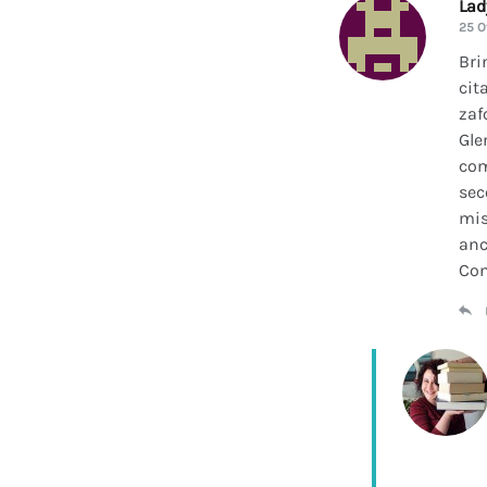
La
25 O
Bri
cit
zaf
Gle
com
sec
mis
anc
Con