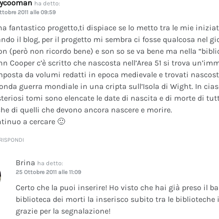
dycooman
ha detto:
ttobre 2011 alle 09:59
na fantastico progetto,ti dispiace se lo metto tra le mie inizi
ando il blog, per il progetto mi sembra ci fosse qualcosa nel gi
on (però non ricordo bene) e son so se va bene ma nella “bibli
nn Cooper c’è scritto che nascosta nell’Area 51 si trova un’im
posta da volumi redatti in epoca medievale e trovati nascosti 
onda guerra mondiale in una cripta sull’Isola di Wight. In cia
teriosi tomi sono elencate le date di nascita e di morte di tutt
he di quelli che devono ancora nascere e morire.
tinuo a cercare 🙂
RISPONDI
Brina
ha detto:
25 Ottobre 2011 alle 11:09
Certo che la puoi inserire! Ho visto che hai già preso il b
biblioteca dei morti la inserisco subito tra le bibliotech
grazie per la segnalazione!