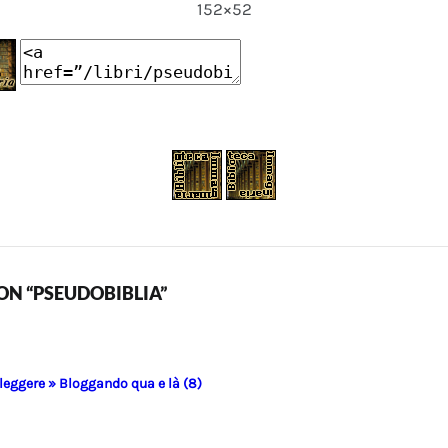
152×52
N “PSEUDOBIBLIA”
 leggere » Bloggando qua e là (8)