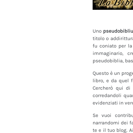
Uno
pseudobibli
titolo o addirittu
fu coniato per l
immaginario, cr
pseudobiblia, bas
Questo è un proge
libro, e da quel 
Cercherò qui di 
corredandoli quan
evidenziati in ver
Se vuoi contrib
narrandomi dei fan
te e il tuo blog.