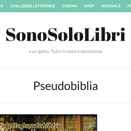
IX
CHALLENGE LETTERARIE
CINEMA
SHOP
JOURNALS
P
SonoSoloLibri
e un gatto. Tutto il resto è desistenza.
Pseudobiblia