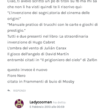
Ciao, ti avevo scritto un po di titoli su fb ma mi sa
che non li ha visti quindi te li riscrivo qui:
“L’invenzione dei sogni,storia del cinema delle
origini”
“Manuale pratico di trucchi con le carte e giochi di
prestigio.”
Tutti e due presenti nel libro: La straordinaria
invenzione di Hugo Cabret
L’ombra del vento di Julián Carax
Il gioco dell’angelo di David Martín
entrambi citati in “Il prigioniero del cielo” di Zafòn
questo invece è nuovo
Fiore Nero
citato in Frammenti di buio di Mosby
RISPONDI
Ladycooman
ha detto:
5 Febbraio 2013 alle 00:59