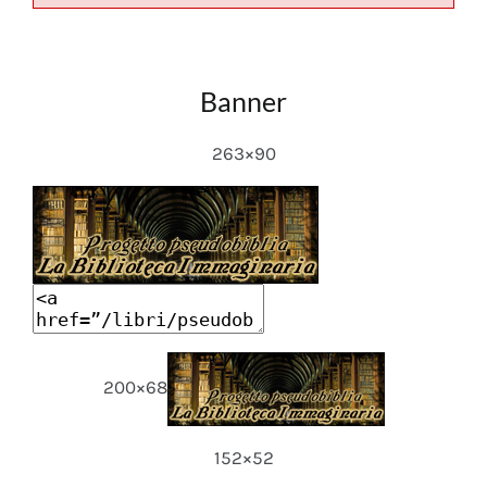
Banner
263×90
200×68
152×52