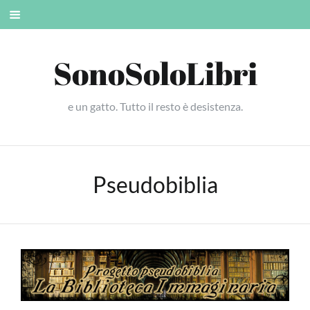
Skip
Mobile
to
menu
content
SonoSoloLibri
e un gatto. Tutto il resto è desistenza.
Pseudobiblia