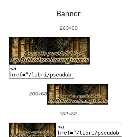
Banner
263×90
200×68
152×52