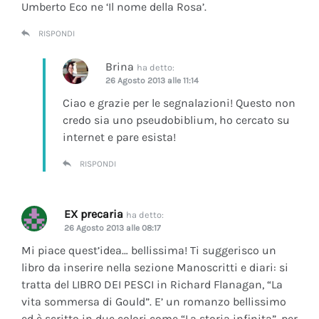
Umberto Eco ne ‘Il nome della Rosa’.
RISPONDI
Brina
ha detto:
26 Agosto 2013 alle 11:14
Ciao e grazie per le segnalazioni! Questo non
credo sia uno pseudobiblium, ho cercato su
internet e pare esista!
RISPONDI
EX precaria
ha detto:
26 Agosto 2013 alle 08:17
Mi piace quest’idea… bellissima! Ti suggerisco un
libro da inserire nella sezione Manoscritti e diari: si
tratta del LIBRO DEI PESCI in Richard Flanagan, “La
vita sommersa di Gould”. E’ un romanzo bellissimo
ed è scritto in due colori come “La storia infinita”, per