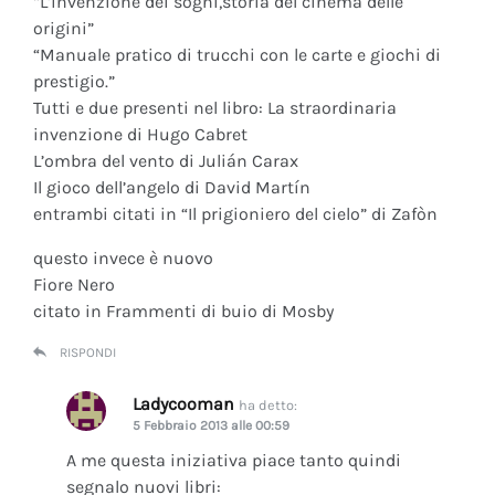
“L’invenzione dei sogni,storia del cinema delle
origini”
“Manuale pratico di trucchi con le carte e giochi di
prestigio.”
Tutti e due presenti nel libro: La straordinaria
invenzione di Hugo Cabret
L’ombra del vento di Julián Carax
Il gioco dell’angelo di David Martín
entrambi citati in “Il prigioniero del cielo” di Zafòn
questo invece è nuovo
Fiore Nero
citato in Frammenti di buio di Mosby
RISPONDI
Ladycooman
ha detto:
5 Febbraio 2013 alle 00:59
A me questa iniziativa piace tanto quindi
segnalo nuovi libri: