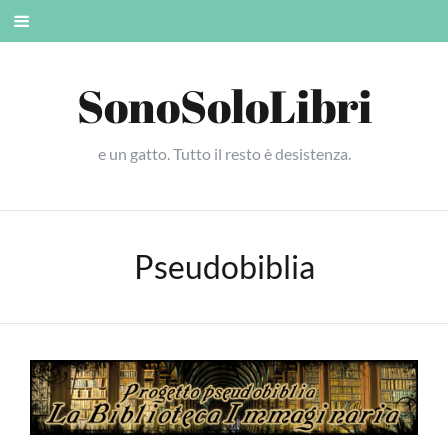
Skip
Mobile
to
menu
content
SonoSoloLibri
e un gatto. Tutto il resto è desistenza.
Pseudobiblia