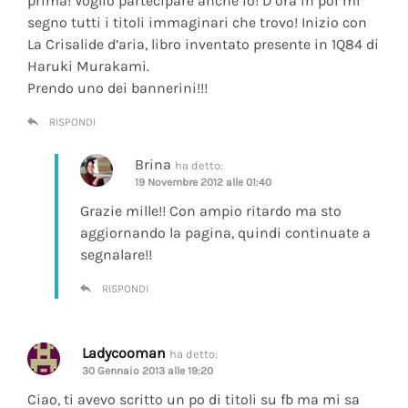
prima! Voglio partecipare anche io! D’ora in poi mi
segno tutti i titoli immaginari che trovo! Inizio con
La Crisalide d’aria
, libro inventato presente in 1Q84 di
Haruki Murakami.
Prendo uno dei bannerini!!!
RISPONDI
Brina
ha detto:
19 Novembre 2012 alle 01:40
Grazie mille!! Con ampio ritardo ma sto
aggiornando la pagina, quindi continuate a
segnalare!!
RISPONDI
Ladycooman
ha detto:
30 Gennaio 2013 alle 19:20
Ciao, ti avevo scritto un po di titoli su fb ma mi sa