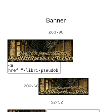
Banner
263×90
200×68
152×52