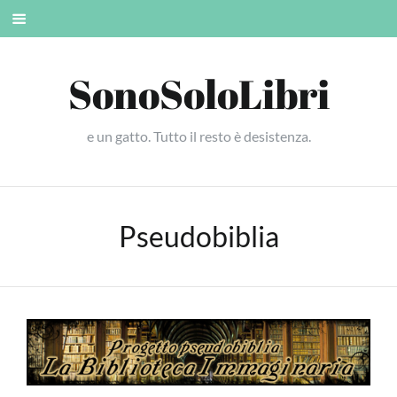
Skip
Mobile
to
menu
content
SonoSoloLibri
e un gatto. Tutto il resto è desistenza.
Pseudobiblia