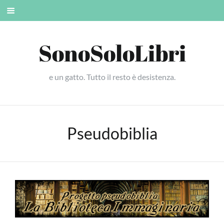
Skip
Mobile
to
menu
content
SonoSoloLibri
e un gatto. Tutto il resto è desistenza.
Pseudobiblia