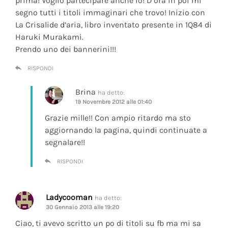
prima! Voglio partecipare anche io! D’ora in poi mi
segno tutti i titoli immaginari che trovo! Inizio con
La Crisalide d’aria
, libro inventato presente in 1Q84 di
Haruki Murakami.
Prendo uno dei bannerini!!!
RISPONDI
Brina
ha detto:
19 Novembre 2012 alle 01:40
Grazie mille!! Con ampio ritardo ma sto
aggiornando la pagina, quindi continuate a
segnalare!!
RISPONDI
Ladycooman
ha detto:
30 Gennaio 2013 alle 19:20
Ciao, ti avevo scritto un po di titoli su fb ma mi sa