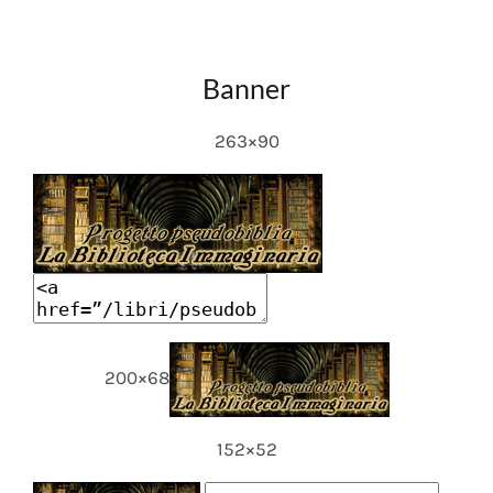
Banner
263×90
200×68
152×52