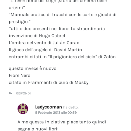
“L’invenzione dei sogni,storia del cinema delle
origini”
“Manuale pratico di trucchi con le carte e giochi di
prestigio.”
Tutti e due presenti nel libro: La straordinaria
invenzione di Hugo Cabret
L’ombra del vento di Julián Carax
Il gioco dell’angelo di David Martín
entrambi citati in “Il prigioniero del cielo” di Zafòn
questo invece è nuovo
Fiore Nero
citato in Frammenti di buio di Mosby
RISPONDI
Ladycooman
ha detto:
5 Febbraio 2013 alle 00:59
A me questa iniziativa piace tanto quindi
segnalo nuovi libri: