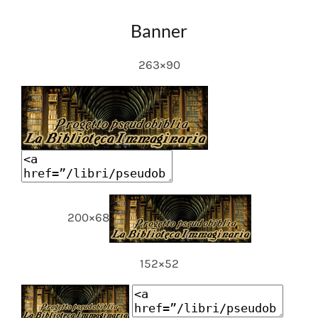
Banner
263×90
200×68
152×52