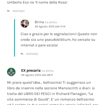
Umberto Eco ne ‘Il nome della Rosa’.
RISPONDI
Brina
ha detto:
26 Agosto 2013 alle 11:14
Ciao e grazie per le segnalazioni! Questo non
credo sia uno pseudobiblium, ho cercato su
internet e pare esista!
RISPONDI
EX precaria
ha detto:
26 Agosto 2013 alle 08:17
Mi piace quest’idea… bellissima! Ti suggerisco un
libro da inserire nella sezione Manoscritti e diari: si
tratta del LIBRO DEI PESCI in Richard Flanagan, “La
vita sommersa di Gould”. E’ un romanzo bellissimo
ed è scritto in due colori come “La storia infinita”, per