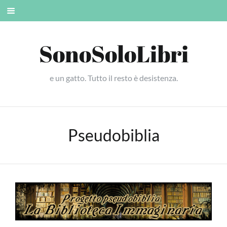
Skip
Mobile
to
menu
content
SonoSoloLibri
e un gatto. Tutto il resto è desistenza.
Pseudobiblia