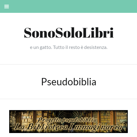
Skip
Mobile
to
menu
content
SonoSoloLibri
e un gatto. Tutto il resto è desistenza.
Pseudobiblia