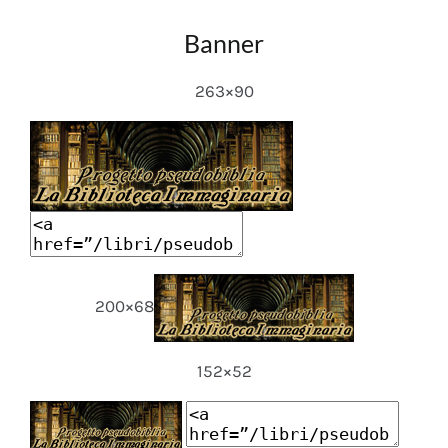
Banner
263×90
200×68
152×52