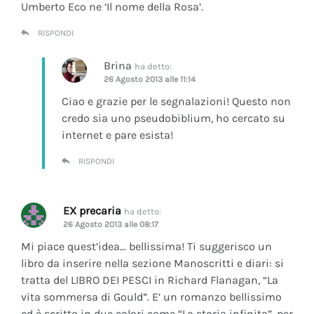
Umberto Eco ne ‘Il nome della Rosa’.
RISPONDI
Brina
ha detto:
26 Agosto 2013 alle 11:14
Ciao e grazie per le segnalazioni! Questo non
credo sia uno pseudobiblium, ho cercato su
internet e pare esista!
RISPONDI
EX precaria
ha detto:
26 Agosto 2013 alle 08:17
Mi piace quest’idea… bellissima! Ti suggerisco un
libro da inserire nella sezione Manoscritti e diari: si
tratta del LIBRO DEI PESCI in Richard Flanagan, “La
vita sommersa di Gould”. E’ un romanzo bellissimo
ed è scritto in due colori come “La storia infinita”, per