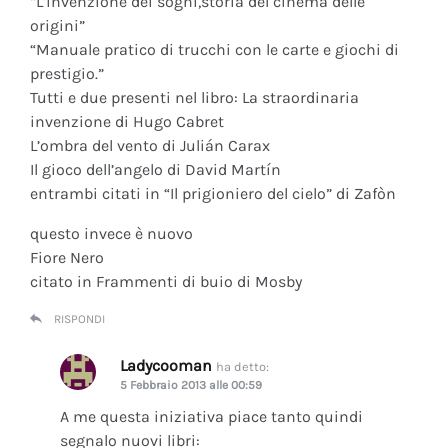
“L’invenzione dei sogni,storia del cinema delle
origini”
“Manuale pratico di trucchi con le carte e giochi di
prestigio.”
Tutti e due presenti nel libro: La straordinaria
invenzione di Hugo Cabret
L’ombra del vento di Julián Carax
Il gioco dell’angelo di David Martín
entrambi citati in “Il prigioniero del cielo” di Zafòn
questo invece è nuovo
Fiore Nero
citato in Frammenti di buio di Mosby
RISPONDI
Ladycooman
ha detto:
5 Febbraio 2013 alle 00:59
A me questa iniziativa piace tanto quindi
segnalo nuovi libri: