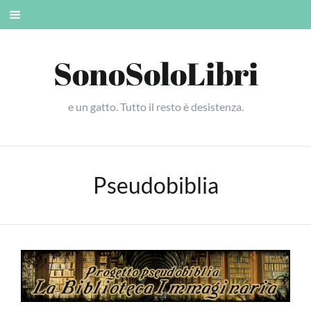
Skip
Mobile
to
menu
content
SonoSoloLibri
e un gatto. Tutto il resto è desistenza.
Pseudobiblia