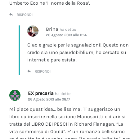
Umberto Eco ne ‘Il nome della Rosa’.
RISPONDI
Brina
ha detto:
26 Agosto 2013 alle 11:14
Ciao e grazie per le segnalazioni! Questo non
credo sia uno pseudobiblium, ho cercato su
internet e pare esista!
RISPONDI
EX precaria
ha detto:
26 Agosto 2013 alle 08:17
Mi piace quest’idea… bellissima! Ti suggerisco un
libro da inserire nella sezione Manoscritti e diari: si
tratta del LIBRO DEI PESCI in Richard Flanagan, “La
vita sommersa di Gould”. E’ un romanzo bellissimo
ed è scritto in due colori come “La storia infinita”, per