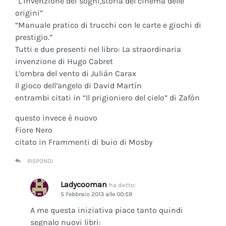
“L’invenzione dei sogni,storia del cinema delle
origini”
“Manuale pratico di trucchi con le carte e giochi di
prestigio.”
Tutti e due presenti nel libro: La straordinaria
invenzione di Hugo Cabret
L’ombra del vento di Julián Carax
Il gioco dell’angelo di David Martín
entrambi citati in “Il prigioniero del cielo” di Zafòn
questo invece è nuovo
Fiore Nero
citato in Frammenti di buio di Mosby
RISPONDI
Ladycooman
ha detto:
5 Febbraio 2013 alle 00:59
A me questa iniziativa piace tanto quindi
segnalo nuovi libri: