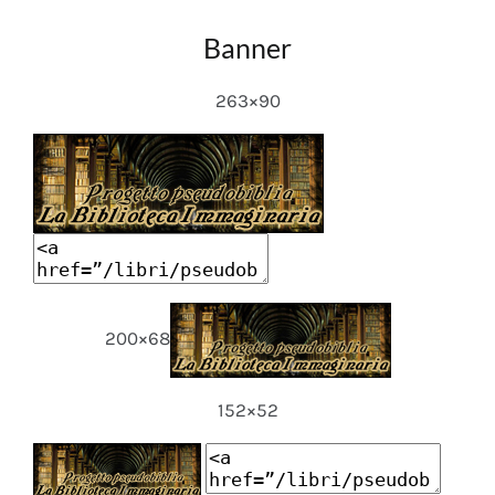
Banner
263×90
200×68
152×52