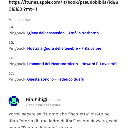
https://itunes.apple.com/it/book/pseudobiblia/id86
0121231?mt=11
RISPONDI
Pingback:
Igiene dell’assassino – Amélie Nothomb
Pingback:
Nostra signora delle tenebre – Fritz Leiber
Pingback:
I racconti del Necronomicon – Howard P. Lovecraft
Pingback:
Questa sono io – Federico Guerri
Hihihihigi
ha detto:
7 Aprile 2017 alle 21:04
Vorrei sapere se “l’uomo che fischietta” citato nel
libro “storia di una ladra di libri” esista davvero, cosi
come “l’uomo di fango”, grazie