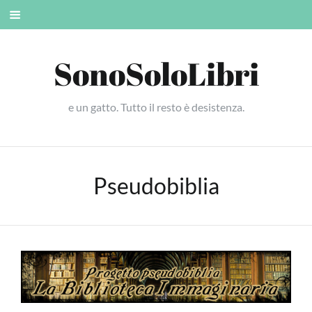
Skip
Mobile
to
menu
content
SonoSoloLibri
e un gatto. Tutto il resto è desistenza.
Pseudobiblia