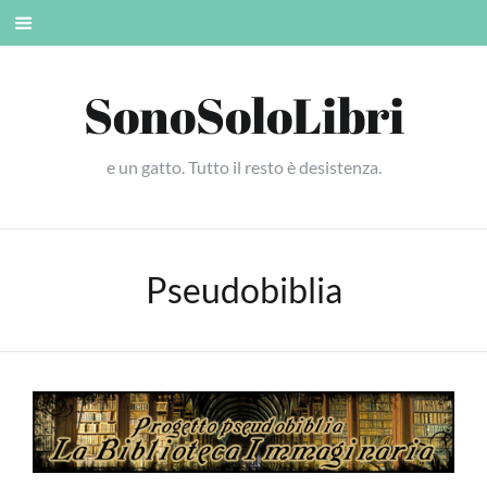
Skip
Mobile
to
menu
content
SonoSoloLibri
e un gatto. Tutto il resto è desistenza.
Pseudobiblia