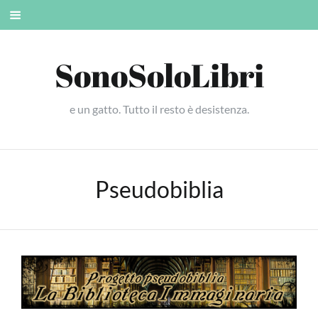
Skip
Mobile
to
menu
content
SonoSoloLibri
e un gatto. Tutto il resto è desistenza.
Pseudobiblia