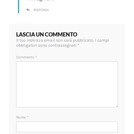
RISPONDI
LASCIA UN COMMENTO
Il tuo indirizzo email non sarà pubblicato.
I campi
obbligatori sono contrassegnati
*
Commento
*
Nome
*