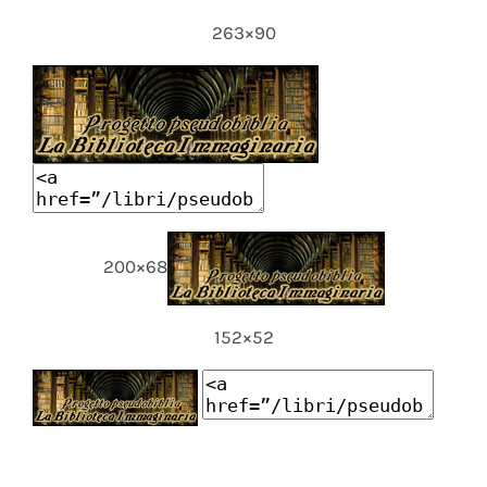
263×90
200×68
152×52