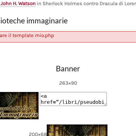
 John H. Watson
in Sherlock Holmes contro Dracula di Lore
lioteche immaginarie
are il template mio.php
Banner
263×90
200×68