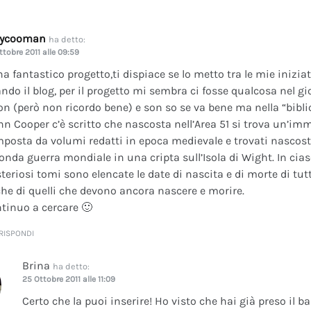
dycooman
ha detto:
ttobre 2011 alle 09:59
na fantastico progetto,ti dispiace se lo metto tra le mie inizi
ando il blog, per il progetto mi sembra ci fosse qualcosa nel gi
on (però non ricordo bene) e son so se va bene ma nella “bibli
nn Cooper c’è scritto che nascosta nell’Area 51 si trova un’im
posta da volumi redatti in epoca medievale e trovati nascosti 
onda guerra mondiale in una cripta sull’Isola di Wight. In cia
teriosi tomi sono elencate le date di nascita e di morte di tutt
he di quelli che devono ancora nascere e morire.
tinuo a cercare 🙂
RISPONDI
Brina
ha detto:
25 Ottobre 2011 alle 11:09
Certo che la puoi inserire! Ho visto che hai già preso il b