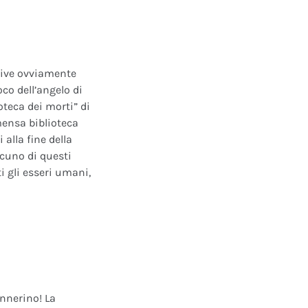
ative ovviamente
oco dell’angelo di
oteca dei morti” di
mensa biblioteca
alla fine della
scuno di questi
i gli esseri umani,
annerino! La