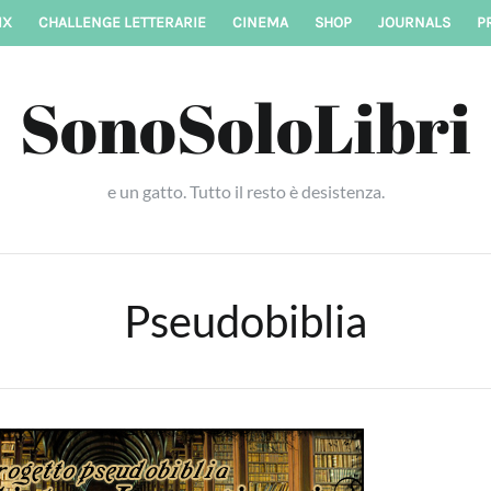
IX
CHALLENGE LETTERARIE
CINEMA
SHOP
JOURNALS
P
SonoSoloLibri
e un gatto. Tutto il resto è desistenza.
Pseudobiblia