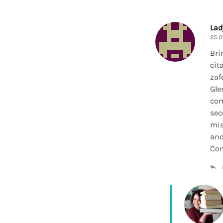
La
25 O
Bri
cit
zaf
Gle
com
sec
mis
anc
Con