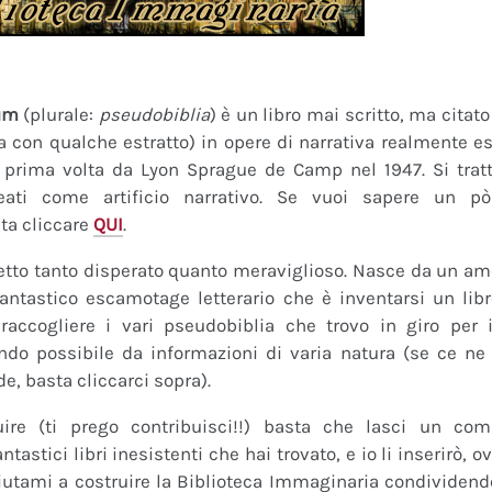
um
(plurale:
pseudobiblia
) è un libro mai scritto, ma citat
ra con qualche estratto) in opere di narrativa realmente es
a prima volta da Lyon Sprague de Camp nel 1947. Si tratt
eati come artificio narrativo. Se vuoi sapere un pò
ta cliccare
QUI
.
tto tanto disperato quanto meraviglioso. Nasce da un amor
fantastico escamotage letterario che è inventarsi un lib
raccogliere i vari pseudobiblia che trovo in giro per i
do possibile da informazioni di varia natura (se ce ne s
de, basta cliccarci sopra).
uire (ti prego contribuisci!!) basta che lasci un co
tastici libri inesistenti che hai trovato, e io li inserirò,
 Aiutami a costruire la Biblioteca Immaginaria condividendo