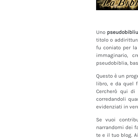
Uno
pseudobibli
titolo o addirittu
fu coniato per l
immaginario, cr
pseudobiblia, bas
Questo è un proge
libro, e da quel 
Cercherò qui di 
corredandoli quan
evidenziati in ver
Se vuoi contrib
narrandomi dei fan
te e il tuo blog.