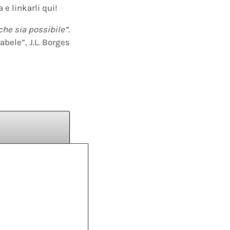
 e linkarli qui!
che sia possibile”.
abele”, J.L. Borges