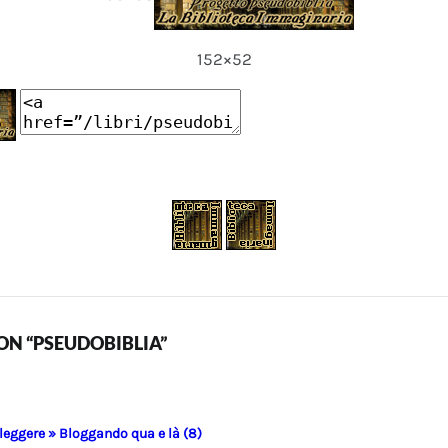
152×52
N “PSEUDOBIBLIA”
 leggere » Bloggando qua e là (8)