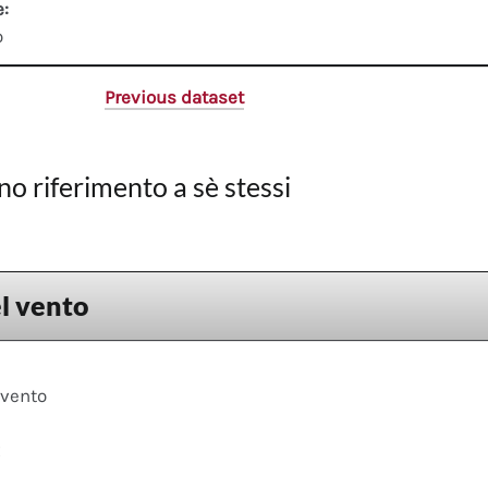
e:
o
Previous dataset
no riferimento a sè stessi
l vento
 vento
x