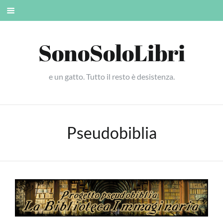
Skip
Mobile
to
menu
content
SonoSoloLibri
e un gatto. Tutto il resto è desistenza.
Pseudobiblia