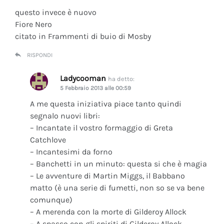
questo invece è nuovo
Fiore Nero
citato in Frammenti di buio di Mosby
RISPONDI
Ladycooman
ha detto:
5 Febbraio 2013 alle 00:59
A me questa iniziativa piace tanto quindi
segnalo nuovi libri:
– Incantate il vostro formaggio di Greta
Catchlove
– Incantesimi da forno
– Banchetti in un minuto: questa si che è magia
– Le avventure di Martin Miggs, il Babbano
matto (è una serie di fumetti, non so se va bene
comunque)
– A merenda con la morte di Gilderoy Allock
– A spasso con gli spiriti di Gilderoy Allock