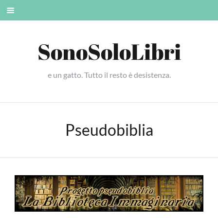
Skip
Mobile
to
menu
content
SonoSoloLibri
e un gatto. Tutto il resto è desistenza.
Pseudobiblia