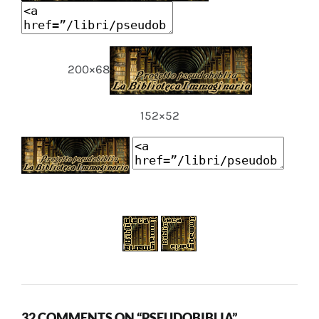
200×68
152×52
32 COMMENTS ON “PSEUDOBIBLIA”