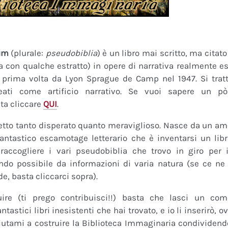
um
(plurale:
pseudobiblia
) è un libro mai scritto, ma citat
ra con qualche estratto) in opere di narrativa realmente es
a prima volta da Lyon Sprague de Camp nel 1947. Si tratt
eati come artificio narrativo. Se vuoi sapere un pò
ta cliccare
QUI
.
tto tanto disperato quanto meraviglioso. Nasce da un amor
fantastico escamotage letterario che è inventarsi un lib
raccogliere i vari pseudobiblia che trovo in giro per i
do possibile da informazioni di varia natura (se ce ne s
de, basta cliccarci sopra).
uire (ti prego contribuisci!!) basta che lasci un co
tastici libri inesistenti che hai trovato, e io li inserirò,
 Aiutami a costruire la Biblioteca Immaginaria condividendo