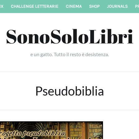
IX
CHALLENGE LETTERARIE
CINEMA
SHOP
JOURNALS
P
SonoSoloLibri
e un gatto. Tutto il resto è desistenza.
Pseudobiblia