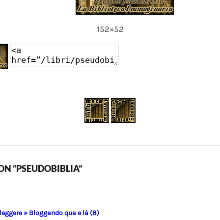
152×52
N “PSEUDOBIBLIA”
 leggere » Bloggando qua e là (8)