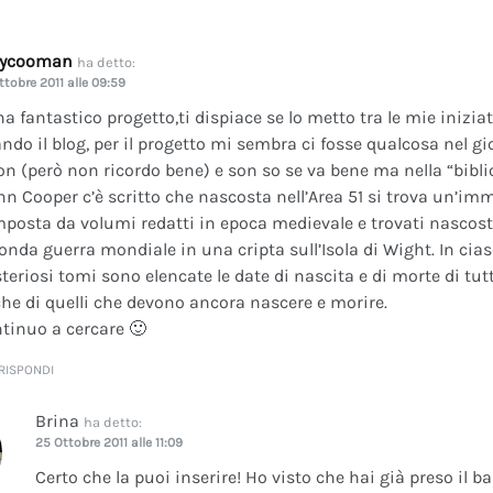
dycooman
ha detto:
ttobre 2011 alle 09:59
na fantastico progetto,ti dispiace se lo metto tra le mie inizi
ando il blog, per il progetto mi sembra ci fosse qualcosa nel gi
on (però non ricordo bene) e son so se va bene ma nella “bibli
nn Cooper c’è scritto che nascosta nell’Area 51 si trova un’im
posta da volumi redatti in epoca medievale e trovati nascosti 
onda guerra mondiale in una cripta sull’Isola di Wight. In cia
teriosi tomi sono elencate le date di nascita e di morte di tutt
he di quelli che devono ancora nascere e morire.
tinuo a cercare 🙂
RISPONDI
Brina
ha detto:
25 Ottobre 2011 alle 11:09
Certo che la puoi inserire! Ho visto che hai già preso il b