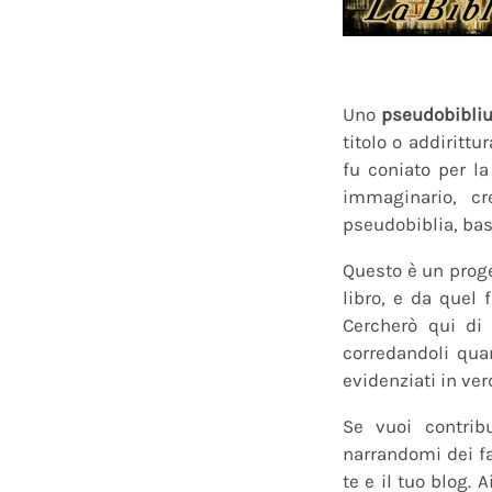
Uno
pseudobibli
titolo o addirittu
fu coniato per l
immaginario, cr
pseudobiblia, bas
Questo è un proge
libro, e da quel 
Cercherò qui di 
corredandoli quan
evidenziati in ver
Se vuoi contrib
narrandomi dei fan
te e il tuo blog.