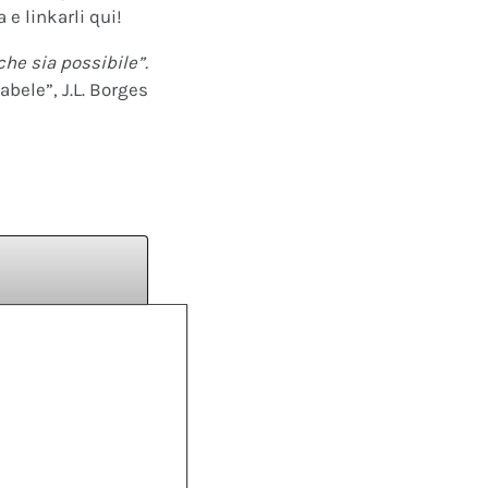
 e linkarli qui!
che sia possibile”.
abele”, J.L. Borges