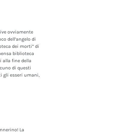
ative ovviamente
oco dell’angelo di
oteca dei morti” di
mensa biblioteca
alla fine della
scuno di questi
i gli esseri umani,
annerino! La