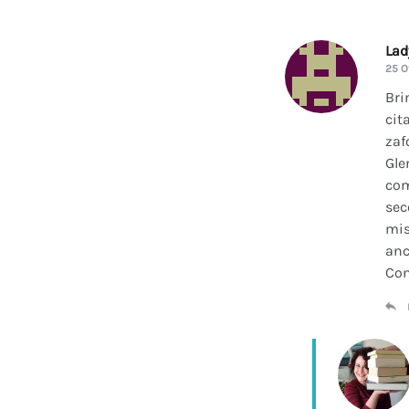
La
25 O
Bri
cit
zaf
Gle
com
sec
mis
anc
Con