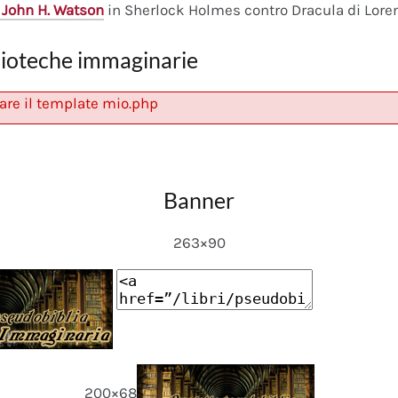
 John H. Watson
in Sherlock Holmes contro Dracula di Lore
lioteche immaginarie
are il template mio.php
Banner
263×90
200×68