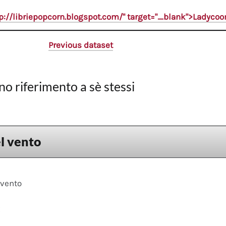
tp://libriepopcorn.blogspot.com/" target="_blank">Ladyco
Previous dataset
no riferimento a sè stessi
l vento
 vento
x