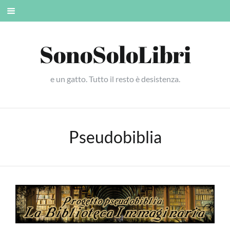
Skip
Mobile
to
menu
content
SonoSoloLibri
e un gatto. Tutto il resto è desistenza.
Pseudobiblia