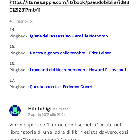
https://itunes.apple.com/it/book/pseudobiblia/id86
0121231?mt=11
RISPONDI
Pingback:
Igiene dell’assassino – Amélie Nothomb
Pingback:
Nostra signora delle tenebre – Fritz Leiber
Pingback:
I racconti del Necronomicon – Howard P. Lovecraft
Pingback:
Questa sono io – Federico Guerri
Hihihihigi
ha detto:
7 Aprile 2017 alle 21:04
Vorrei sapere se “l’uomo che fischietta” citato nel
libro “storia di una ladra di libri” esista davvero, cosi
come “l’uomo di fango”, grazie