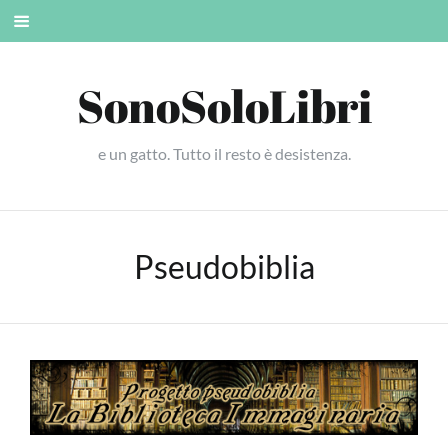
Skip
Mobile
to
menu
content
SonoSoloLibri
e un gatto. Tutto il resto è desistenza.
Pseudobiblia