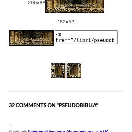
200×68
152×52
32 COMMENTS ON “PSEUDOBIBLIA”
Pingback:
il tempo di leggere » Bloggando qua e là (8)