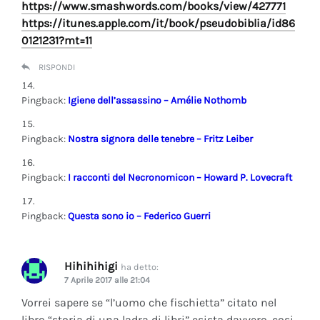
https://www.smashwords.com/books/view/427771
https://itunes.apple.com/it/book/pseudobiblia/id86
0121231?mt=11
RISPONDI
Pingback:
Igiene dell’assassino – Amélie Nothomb
Pingback:
Nostra signora delle tenebre – Fritz Leiber
Pingback:
I racconti del Necronomicon – Howard P. Lovecraft
Pingback:
Questa sono io – Federico Guerri
Hihihihigi
ha detto:
7 Aprile 2017 alle 21:04
Vorrei sapere se “l’uomo che fischietta” citato nel
libro “storia di una ladra di libri” esista davvero, cosi