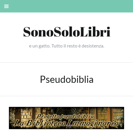
Skip
Mobile
to
menu
content
SonoSoloLibri
e un gatto. Tutto il resto è desistenza.
Pseudobiblia