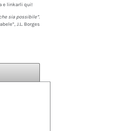
 e linkarli qui!
che sia possibile”.
abele”, J.L. Borges