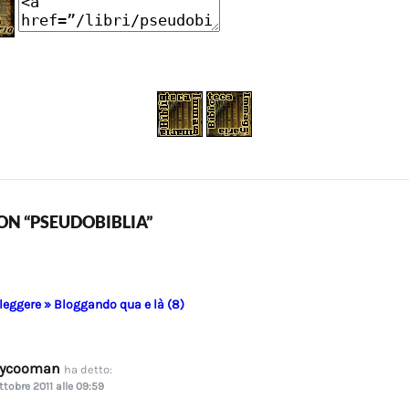
N “PSEUDOBIBLIA”
 leggere » Bloggando qua e là (8)
dycooman
ha detto:
ttobre 2011 alle 09:59