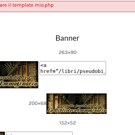
are il template mio.php
Banner
263×90
200×68
152×52