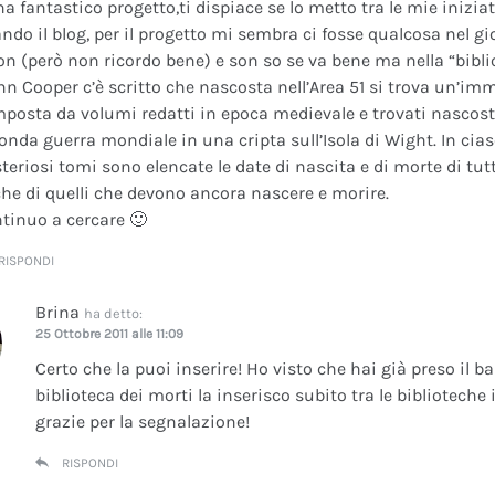
na fantastico progetto,ti dispiace se lo metto tra le mie inizi
ando il blog, per il progetto mi sembra ci fosse qualcosa nel gi
on (però non ricordo bene) e son so se va bene ma nella “bibli
nn Cooper c’è scritto che nascosta nell’Area 51 si trova un’im
posta da volumi redatti in epoca medievale e trovati nascosti 
onda guerra mondiale in una cripta sull’Isola di Wight. In cia
teriosi tomi sono elencate le date di nascita e di morte di tutt
he di quelli che devono ancora nascere e morire.
tinuo a cercare 🙂
RISPONDI
Brina
ha detto:
25 Ottobre 2011 alle 11:09
Certo che la puoi inserire! Ho visto che hai già preso il b
biblioteca dei morti la inserisco subito tra le bibliotech
grazie per la segnalazione!
RISPONDI