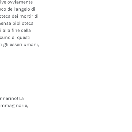
ative ovviamente
oco dell’angelo di
oteca dei morti” di
mensa biblioteca
alla fine della
scuno di questi
i gli esseri umani,
annerino! La
e immaginarie,