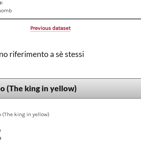
e:
thomb
Previous dataset
no riferimento a sè stessi
llo (The king in yellow)
lo (The king in yellow)
o
e