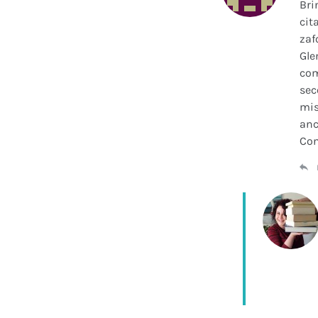
Bri
cit
zaf
Gle
com
sec
mis
anc
Con