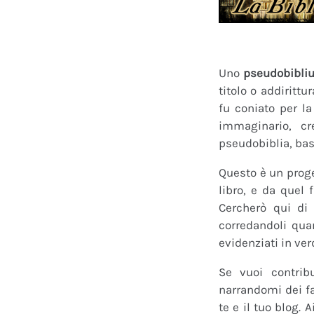
Uno
pseudobibli
titolo o addirittu
fu coniato per l
immaginario, cr
pseudobiblia, bas
Questo è un proge
libro, e da quel 
Cercherò qui di 
corredandoli quan
evidenziati in ver
Se vuoi contrib
narrandomi dei fan
te e il tuo blog.