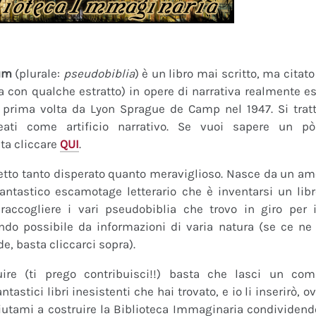
um
(plurale:
pseudobiblia
) è un libro mai scritto, ma citat
ra con qualche estratto) in opere di narrativa realmente es
a prima volta da Lyon Sprague de Camp nel 1947. Si tratt
eati come artificio narrativo. Se vuoi sapere un pò
ta cliccare
QUI
.
tto tanto disperato quanto meraviglioso. Nasce da un amor
fantastico escamotage letterario che è inventarsi un lib
raccogliere i vari pseudobiblia che trovo in giro per i
do possibile da informazioni di varia natura (se ce ne s
de, basta cliccarci sopra).
uire (ti prego contribuisci!!) basta che lasci un co
tastici libri inesistenti che hai trovato, e io li inserirò,
 Aiutami a costruire la Biblioteca Immaginaria condividendo