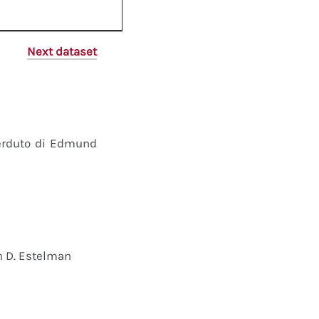
Next dataset
perduto di Edmund
n D. Estelman