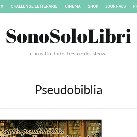
IX
CHALLENGE LETTERARIE
CINEMA
SHOP
JOURNALS
P
SonoSoloLibri
e un gatto. Tutto il resto è desistenza.
Pseudobiblia