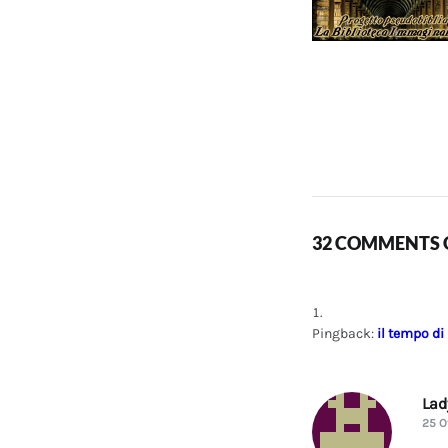
32 COMMENTS O
Pingback:
il tempo di
La
25 O