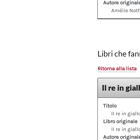
Autore original
Amélie No
Libri che fan
Ritorna alla lista
Il re in gia
Titolo
Il re in gial
Libro originale
Il re in giall
Autore original