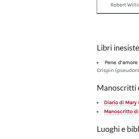
Robert Wil
Libri inesiste
Pene d’amore 
Crispin (pseudon
Manoscritti 
Diario
di Mary
i
Manoscritto
di
Luoghi e bib