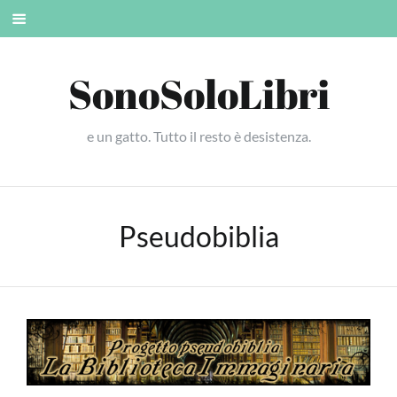
Skip
Mobile
to
menu
content
SonoSoloLibri
e un gatto. Tutto il resto è desistenza.
Pseudobiblia