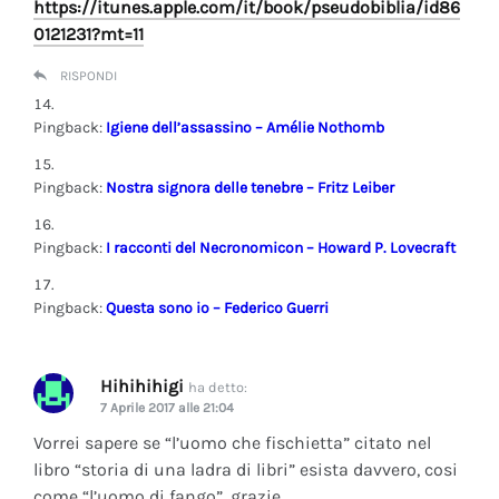
https://itunes.apple.com/it/book/pseudobiblia/id86
0121231?mt=11
RISPONDI
Pingback:
Igiene dell’assassino – Amélie Nothomb
Pingback:
Nostra signora delle tenebre – Fritz Leiber
Pingback:
I racconti del Necronomicon – Howard P. Lovecraft
Pingback:
Questa sono io – Federico Guerri
Hihihihigi
ha detto:
7 Aprile 2017 alle 21:04
Vorrei sapere se “l’uomo che fischietta” citato nel
libro “storia di una ladra di libri” esista davvero, cosi
come “l’uomo di fango”, grazie