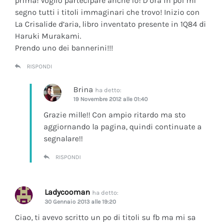
prima! Voglio partecipare anche io! D’ora in poi mi
segno tutti i titoli immaginari che trovo! Inizio con
La Crisalide d’aria
, libro inventato presente in 1Q84 di
Haruki Murakami.
Prendo uno dei bannerini!!!
RISPONDI
Brina
ha detto:
19 Novembre 2012 alle 01:40
Grazie mille!! Con ampio ritardo ma sto
aggiornando la pagina, quindi continuate a
segnalare!!
RISPONDI
Ladycooman
ha detto:
30 Gennaio 2013 alle 19:20
Ciao, ti avevo scritto un po di titoli su fb ma mi sa