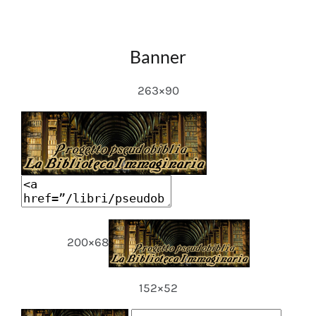
Banner
263×90
200×68
152×52