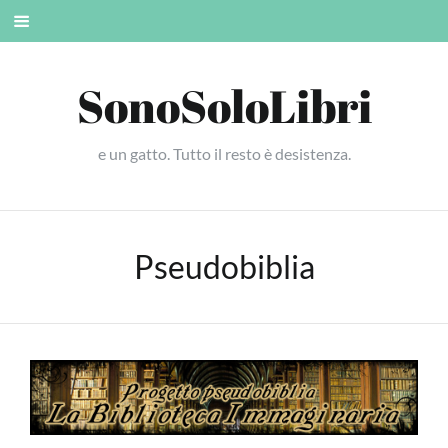
Skip
Mobile
to
menu
content
SonoSoloLibri
e un gatto. Tutto il resto è desistenza.
Pseudobiblia