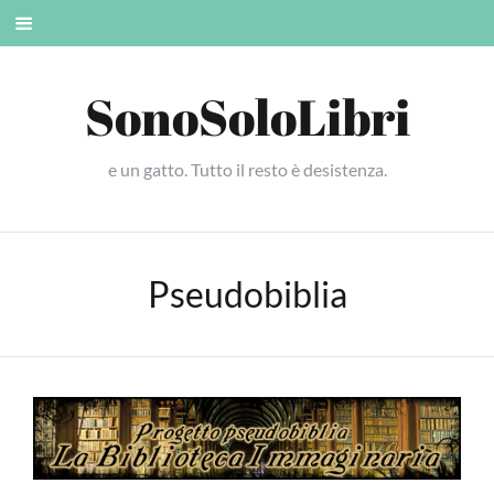
Skip
Mobile
to
menu
content
SonoSoloLibri
e un gatto. Tutto il resto è desistenza.
Pseudobiblia