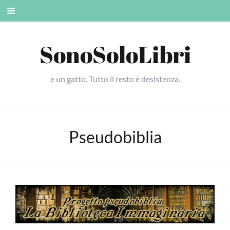
Skip
Mobile
to
menu
content
SonoSoloLibri
e un gatto. Tutto il resto è desistenza.
Pseudobiblia