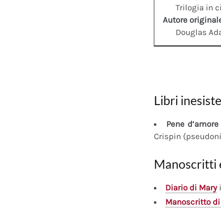
Trilogia in 
Autore original
Douglas A
Libri inesiste
Pene d’amore 
Crispin (pseudon
Manoscritti 
Diario
di Mary
i
Manoscritto
di