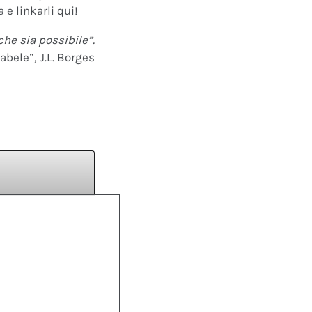
 e linkarli qui!
che sia possibile”.
abele”, J.L. Borges