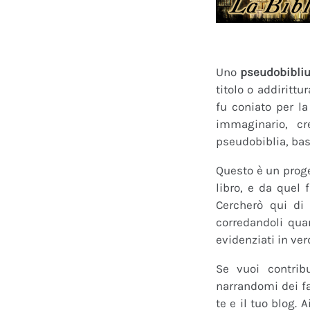
Uno
pseudobibli
titolo o addirittu
fu coniato per l
immaginario, cr
pseudobiblia, bas
Questo è un proge
libro, e da quel 
Cercherò qui di 
corredandoli quan
evidenziati in ver
Se vuoi contrib
narrandomi dei fan
te e il tuo blog.