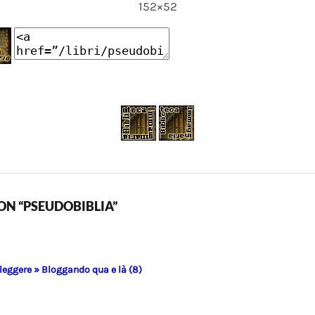
152×52
N “PSEUDOBIBLIA”
 leggere » Bloggando qua e là (8)