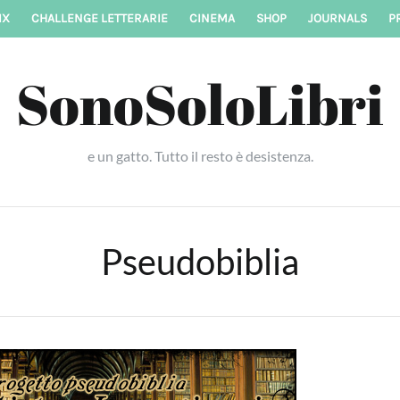
IX
CHALLENGE LETTERARIE
CINEMA
SHOP
JOURNALS
P
SonoSoloLibri
e un gatto. Tutto il resto è desistenza.
Pseudobiblia