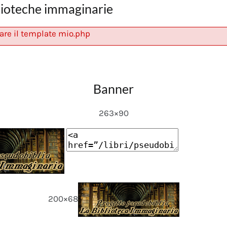
lioteche immaginarie
are il template mio.php
Banner
263×90
200×68