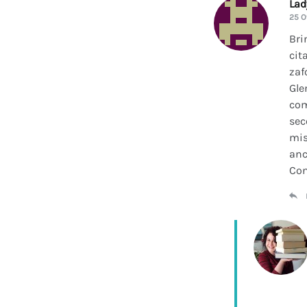
La
25 O
Bri
cit
zaf
Gle
com
sec
mis
anc
Con