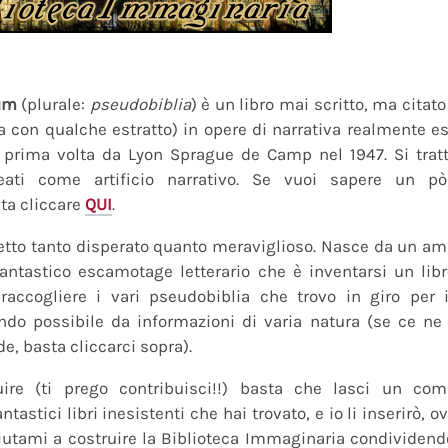
um
(plurale:
pseudobiblia
) è un libro mai scritto, ma citat
ra con qualche estratto) in opere di narrativa realmente es
a prima volta da Lyon Sprague de Camp nel 1947. Si tratt
eati come artificio narrativo. Se vuoi sapere un pò
ta cliccare
QUI
.
tto tanto disperato quanto meraviglioso. Nasce da un amor
fantastico escamotage letterario che è inventarsi un lib
raccogliere i vari pseudobiblia che trovo in giro per i
do possibile da informazioni di varia natura (se ce ne s
de, basta cliccarci sopra).
uire (ti prego contribuisci!!) basta che lasci un co
tastici libri inesistenti che hai trovato, e io li inserirò,
 Aiutami a costruire la Biblioteca Immaginaria condividendo