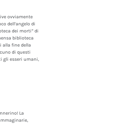
ative ovviamente
oco dell’angelo di
oteca dei morti” di
mensa biblioteca
alla fine della
scuno di questi
i gli esseri umani,
annerino! La
e immaginarie,