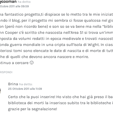
dycooman
ha detto:
ttobre 2011 alle 09:59
na fantastico progetto,ti dispiace se lo metto tra le mie inizi
ando il blog, per il progetto mi sembra ci fosse qualcosa nel gi
on (però non ricordo bene) e son so se va bene ma nella “bibli
nn Cooper c’è scritto che nascosta nell’Area 51 si trova un’im
posta da volumi redatti in epoca medievale e trovati nascosti 
onda guerra mondiale in una cripta sull’Isola di Wight. In cia
teriosi tomi sono elencate le date di nascita e di morte di tutt
he di quelli che devono ancora nascere e morire.
tinuo a cercare 🙂
RISPONDI
Brina
ha detto:
25 Ottobre 2011 alle 11:09
Certo che la puoi inserire! Ho visto che hai già preso il b
biblioteca dei morti la inserisco subito tra le bibliotech
grazie per la segnalazione!