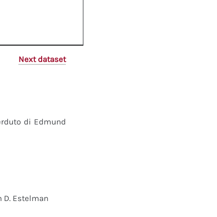
Next dataset
perduto di Edmund
n D. Estelman