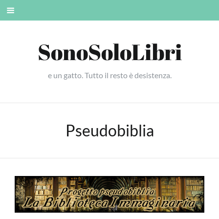
Skip
Mobile
to
menu
content
SonoSoloLibri
e un gatto. Tutto il resto è desistenza.
Pseudobiblia