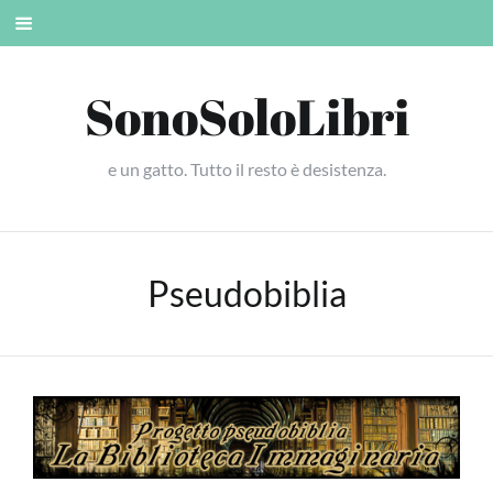
Skip
Mobile
to
menu
content
SonoSoloLibri
e un gatto. Tutto il resto è desistenza.
Pseudobiblia