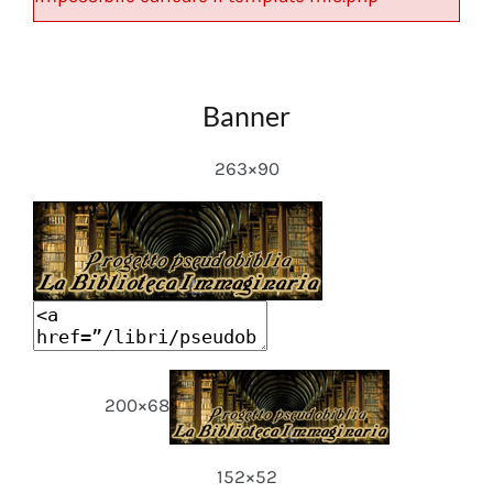
Banner
263×90
200×68
152×52