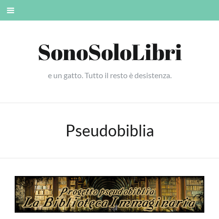
Skip
Mobile
to
menu
content
SonoSoloLibri
e un gatto. Tutto il resto è desistenza.
Pseudobiblia