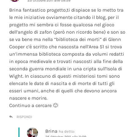
25 Ottobre 2011 alle 09:59
Brina fantastico progetto,ti dispiace se lo metto tra
le mie iniziative ovviamente citando il blog, per il
progetto mi sembra ci fosse qualcosa nel gioco
dell’angelo di zafon (però non ricordo bene) e son so
se va bene ma nella “biblioteca dei morti” di Glenn
Cooper c’è scritto che nascosta nell’Area 51 si trova
un’immensa biblioteca composta da volumi redatti
in epoca medievale e trovati nascosti alla fine della
seconda guerra mondiale in una cripta sull’Isola di
Wight. In ciascuno di questi misteriosi tomi sono
elencate le date di nascita e di morte di tutti gli
esseri umani, anche di quelli che devono ancora
nascere e morire.
Continuo a cercare 🙂
RISPONDI
Brina
ha detto:
25 Ottobre 2011 alle 11:09