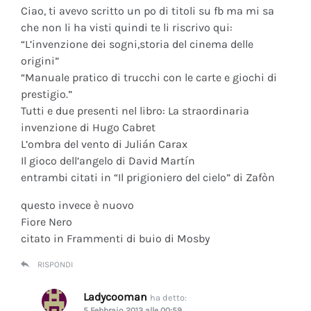
Ciao, ti avevo scritto un po di titoli su fb ma mi sa
che non li ha visti quindi te li riscrivo qui:
“L’invenzione dei sogni,storia del cinema delle
origini”
“Manuale pratico di trucchi con le carte e giochi di
prestigio.”
Tutti e due presenti nel libro: La straordinaria
invenzione di Hugo Cabret
L’ombra del vento di Julián Carax
Il gioco dell’angelo di David Martín
entrambi citati in “Il prigioniero del cielo” di Zafòn
questo invece è nuovo
Fiore Nero
citato in Frammenti di buio di Mosby
RISPONDI
Ladycooman
ha detto:
5 Febbraio 2013 alle 00:59