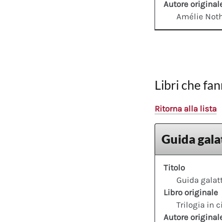
Autore original
Amélie No
Libri che fan
Ritorna alla lista
Guida galat
Titolo
Guida galatt
Libro originale
Trilogia in 
Autore original