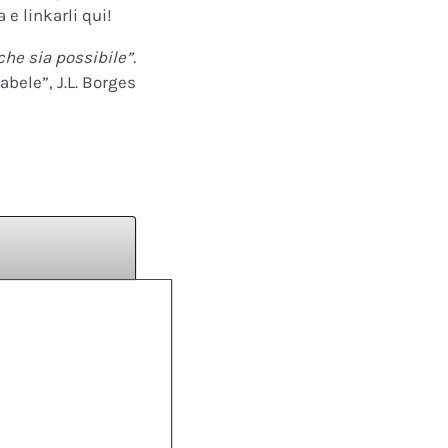
 e linkarli qui!
che sia possibile”.
abele”, J.L. Borges