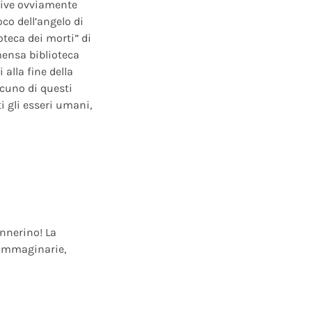
ative ovviamente
oco dell’angelo di
oteca dei morti” di
mensa biblioteca
alla fine della
scuno di questi
i gli esseri umani,
annerino! La
e immaginarie,