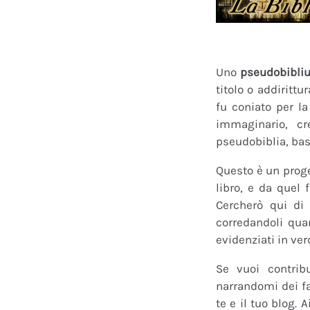
Uno
pseudobibli
titolo o addirittu
fu coniato per l
immaginario, cr
pseudobiblia, bas
Questo è un proge
libro, e da quel 
Cercherò qui di 
corredandoli quan
evidenziati in ver
Se vuoi contrib
narrandomi dei fan
te e il tuo blog.