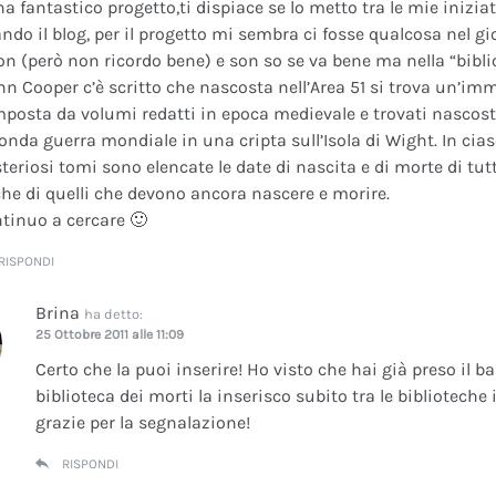
na fantastico progetto,ti dispiace se lo metto tra le mie inizi
ando il blog, per il progetto mi sembra ci fosse qualcosa nel gi
on (però non ricordo bene) e son so se va bene ma nella “bibli
nn Cooper c’è scritto che nascosta nell’Area 51 si trova un’im
posta da volumi redatti in epoca medievale e trovati nascosti 
onda guerra mondiale in una cripta sull’Isola di Wight. In cia
teriosi tomi sono elencate le date di nascita e di morte di tutt
he di quelli che devono ancora nascere e morire.
tinuo a cercare 🙂
RISPONDI
Brina
ha detto:
25 Ottobre 2011 alle 11:09
Certo che la puoi inserire! Ho visto che hai già preso il b
biblioteca dei morti la inserisco subito tra le bibliotech
grazie per la segnalazione!
RISPONDI