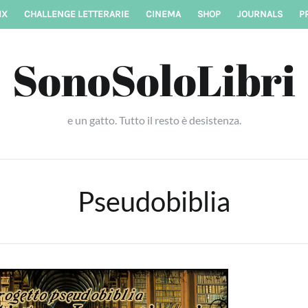
IX
CHALLENGE LETTERARIE
CINEMA
SHOP
JOURNALS
P
SonoSoloLibri
e un gatto. Tutto il resto è desistenza.
Pseudobiblia