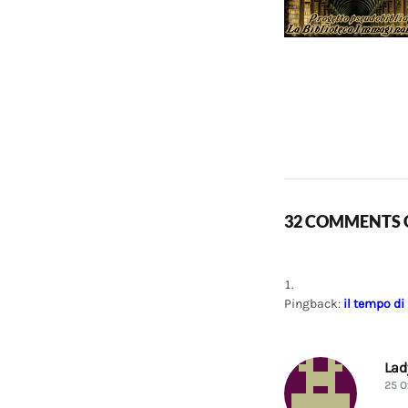
32 COMMENTS O
Pingback:
il tempo di
La
25 O