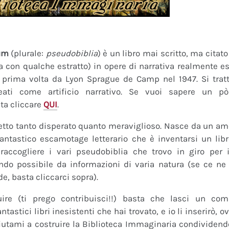
um
(plurale:
pseudobiblia
) è un libro mai scritto, ma citat
ra con qualche estratto) in opere di narrativa realmente es
a prima volta da Lyon Sprague de Camp nel 1947. Si tratt
eati come artificio narrativo. Se vuoi sapere un pò
ta cliccare
QUI
.
tto tanto disperato quanto meraviglioso. Nasce da un amor
fantastico escamotage letterario che è inventarsi un lib
raccogliere i vari pseudobiblia che trovo in giro per i
do possibile da informazioni di varia natura (se ce ne s
de, basta cliccarci sopra).
uire (ti prego contribuisci!!) basta che lasci un co
tastici libri inesistenti che hai trovato, e io li inserirò,
 Aiutami a costruire la Biblioteca Immaginaria condividendo