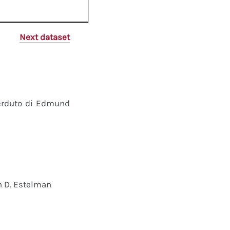
Next dataset
perduto di Edmund
n D. Estelman