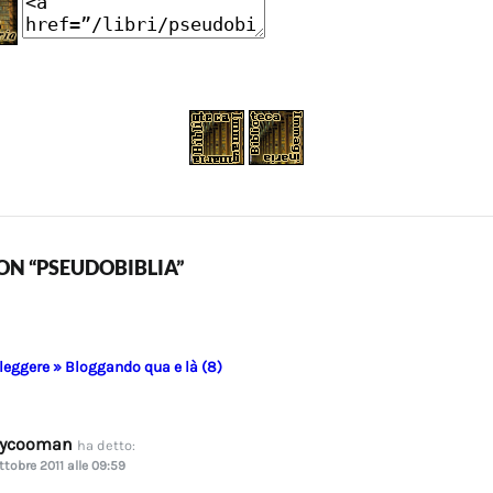
N “PSEUDOBIBLIA”
 leggere » Bloggando qua e là (8)
dycooman
ha detto:
ttobre 2011 alle 09:59