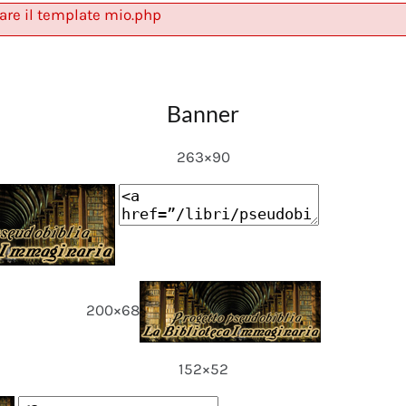
are il template mio.php
Banner
263×90
200×68
152×52