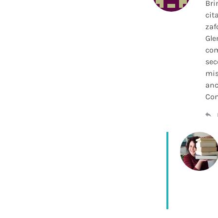
Bri
cit
zaf
Gle
com
sec
mis
anc
Con