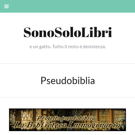
Skip
Mobile
to
menu
content
SonoSoloLibri
e un gatto. Tutto il resto è desistenza.
Pseudobiblia