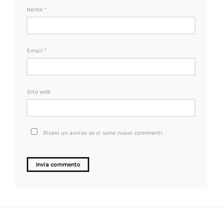
Nome
*
Email
*
Sito web
Ricevi un avviso se ci sono nuovi commenti.