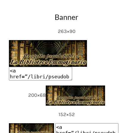
Banner
263×90
200×68
152×52