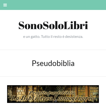
Skip
Mobile
to
menu
content
SonoSoloLibri
e un gatto. Tutto il resto è desistenza.
Pseudobiblia