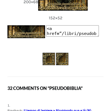
200×68
152×52
32 COMMENTS ON “PSEUDOBIBLIA”
Pingback:
il tempo di leggere » Bloggando qua e là (8)