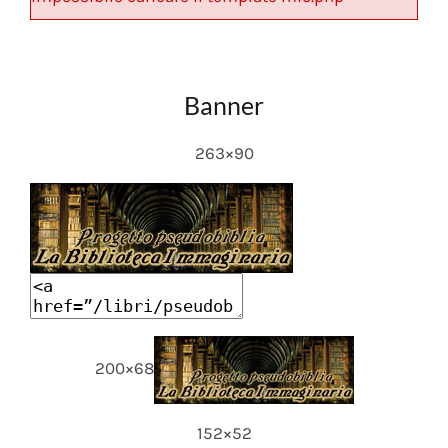
Banner
263×90
200×68
152×52