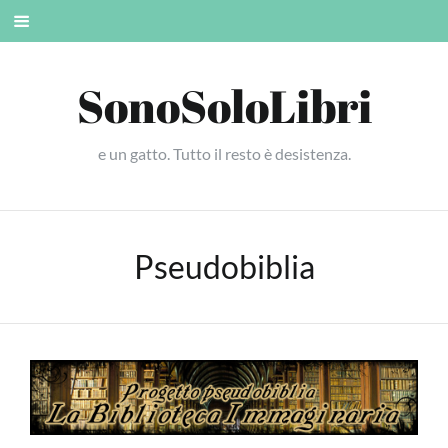
Skip
Mobile
to
menu
content
SonoSoloLibri
e un gatto. Tutto il resto è desistenza.
Pseudobiblia