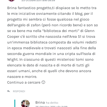
25 Ottobre 2011 alle 09:59
Brina fantastico progetto,ti dispiace se lo metto tra
le mie iniziative ovviamente citando il blog, per il
progetto mi sembra ci fosse qualcosa nel gioco
dell’angelo di zafon (però non ricordo bene) e son so
se va bene ma nella “biblioteca dei morti” di Glenn
Cooper c’è scritto che nascosta nell’Area 51 si trova
un’immensa biblioteca composta da volumi redatti
in epoca medievale e trovati nascosti alla fine della
seconda guerra mondiale in una cripta sull’Isola di
Wight. In ciascuno di questi misteriosi tomi sono
elencate le date di nascita e di morte di tutti gli
esseri umani, anche di quelli che devono ancora
nascere e morire.
Continuo a cercare 🙂
RISPONDI
Brina
ha detto:
25 Ottobre 2011 alle 11:09