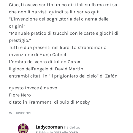
Ciao, ti avevo scritto un po di titoli su fb ma mi sa
che non li ha visti quindi te li riscrivo qui:
“L’invenzione dei sogni,storia del cinema delle
origini”
“Manuale pratico di trucchi con le carte e giochi di
prestigio.”
Tutti e due presenti nel libro: La straordinaria
invenzione di Hugo Cabret
L’ombra del vento di Julián Carax
Il gioco dell’angelo di David Martín
entrambi citati in “Il prigioniero del cielo” di Zafòn
questo invece è nuovo
Fiore Nero
citato in Frammenti di buio di Mosby
RISPONDI
Ladycooman
ha detto:
5 Febbraio 2013 alle 00:59